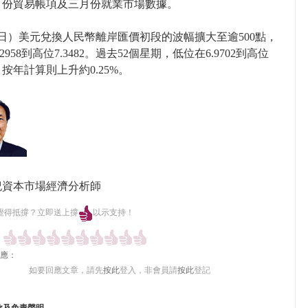
月份貿易帳項及三月份就業市場數據。
日）美元兌換人民幣離岸匯價初段的波幅擴大至逾500點，
2958到高位7.3482。過去52個星期，低位在6.9702到高位
4 ，按年計算則上升約0.25%。
紀資本市場經濟分析師
覺得抵撐？立即送上撐
以示支持！
應：
如要回應文章，請先
按此
登入，非會員請
按此
登記