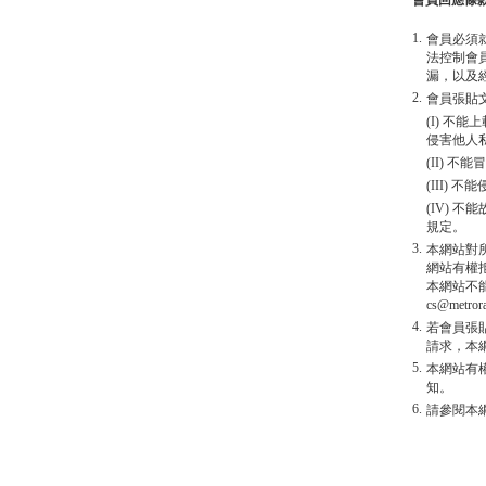
會員回應條
1.
會員必須
法控制會
漏，以及
2.
會員張貼
(I) 
侵害他人
(II) 
(III)
(IV)
規定。
3.
本網站對
網站有權
本網站不
cs@metro
4.
若會員張
請求，本
5.
本網站有
知。
6.
請參閱本