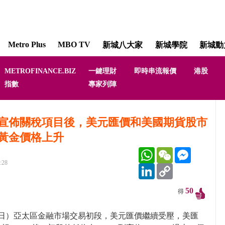
Metro Plus
MBO TV
新城八大家
新城學院
新城動
METROFINANCE.BIZ
一鍵理財
即時串流報價
港股
原味生活館 [Orig
指數
專家列陣
李碩宏 梁浩菱 梁
宣佈關稅項目後，美元匯價和美國期貨股市
黃金價格上升
WhatsApp
WeChat
Messenger
:28
LinkedIn
Copy
Link
50
得
3日）亞太區金融市場交易初段，美元匯價繼續受壓，美匯