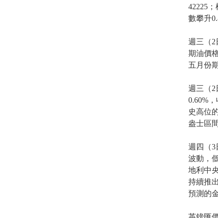
4222
數攀升0.
週三（2
期油價格
五月份期
週三（2
0.60
史高位的
盎士區
週四（
波動，低
地利中央
持續推
預測的
英鎊匯