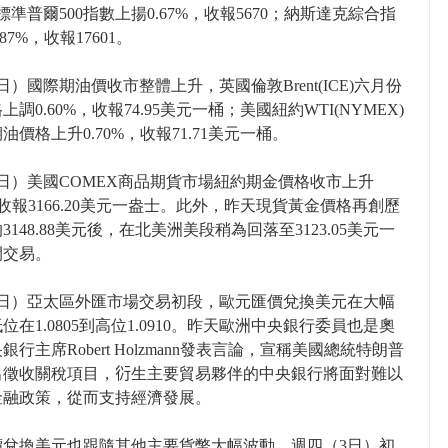
5；標準普爾500指數上揚0.67%，收報5670；納斯達克綜合指
87%，收報17601。
日）國際期油價收市整體上升，英國倫敦Brent(ICE)六月份
上調0.60%，收報74.95美元一桶；美國紐約WTI(NYMEX)
油價格上升0.70%，收報71.71美元一桶。
日）美國COMEX商品期貨市場紐約期金價格收市上升
%，收報3166.20美元一盎士。此外，昨天現貨黃金價格再創歷
3148.88美元後，在北美洲美段稍為回落至3123.05美元一
間交易。
3日）亞太區外匯市場交易初段，歐元匯價兌換美元在大幅
位在1.0805到高位1.0910。昨天歐洲中央銀行委員也是奧
銀行主席Robert Holzmann發表言論，宣稱美國總統特朗普
出徵收關稅項目，𧗠生主要貿易夥伴的中央銀行將面對難以
金融政策，從而支持經濟發展。
價兌換美元也跟隨其他主要貨幣大幅波動，週四（3日）初