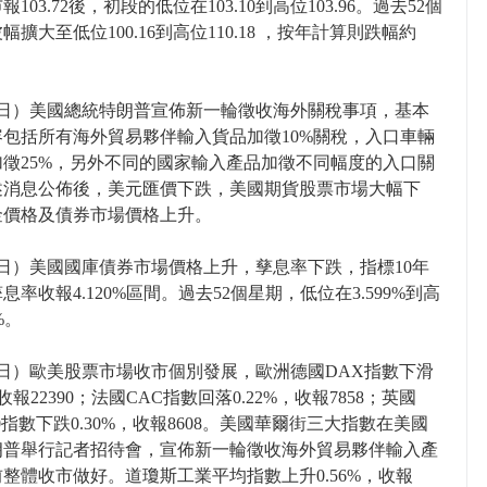
103.72後，初段的低位在103.10到高位103.96。過去52個
幅擴大至低位100.16到高位110.18 ，按年計算則跌幅約
2日）美國總統特朗普宣佈新一輪徵收海外關稅事項，基本
容包括所有海外貿易夥伴輸入貨品加徵10%關稅，入口車輛
加徵25%，另外不同的國家輸入產品加徵不同幅度的入口關
述消息公佈後，美元匯價下跌，美國期貨股票市場大幅下
金價格及債券市場價格上升。
日）美國國庫債券市場價格上升，孳息率下跌，指標10年
息率收報4.120%區間。過去52個星期，低位在3.599%到高
%。
2日）歐美股票市場收市個別發展，歐洲德國DAX指數下滑
，收報22390；法國CAC指數回落0.22%，收報7858；英國
100指數下跌0.30%，收報8608。美國華爾街三大指數在美國
朗普舉行記者招待會，宣佈新一輪徵收海外貿易夥伴輸入產
整體收市做好。道瓊斯工業平均指數上升0.56%，收報