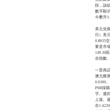
段，該組
數字顯示
今攀升3
美元兌
日）美元
0.88
要是市場
149.
合指數
一眾商
澳元匯價
0.63
PMI採購
字。週四
上落。週
在1.4