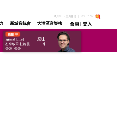
8月9日 (星期日)
｜
32
°C
73
%
|
力
新城音統會
大灣區音樂榜
會員
登入
直播 / 重溫
inal Life]
原味生活館 [Original Life]
梓敦 李敏華 杜婉霞
李碩宏 梁浩菱 梁梓敦 李敏華 杜婉霞
0000 - 0100