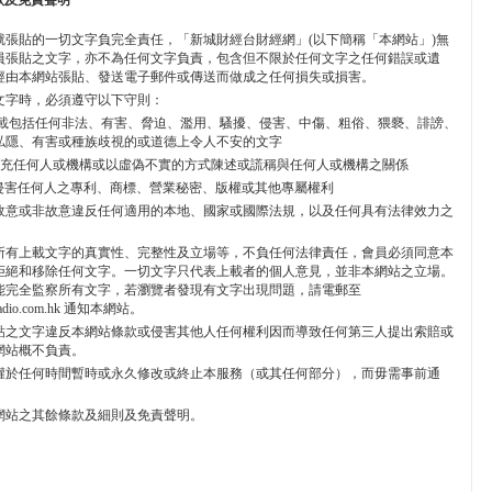
款及免責聲明
就張貼的一切文字負完全責任，「新城財經台財經網」(以下簡稱「本網站」)無
員張貼之文字，亦不為任何文字負責，包含但不限於任何文字之任何錯誤或遺
經由本網站張貼、發送電子郵件或傳送而做成之任何損失或損害。
文字時，必須遵守以下守則：
不能上載包括任何非法、有害、脅迫、濫用、騷擾、侵害、中傷、粗俗、猥褻、誹謗、
私隱、有害或種族歧視的或道德上令人不安的文字
不能冒充任何人或機構或以虛偽不實的方式陳述或謊稱與任何人或機構之關係
 不能侵害任何人之專利、商標、營業秘密、版權或其他專屬權利
 不能故意或非故意違反任何適用的本地、國家或國際法規，以及任何具有法律效力之
所有上載文字的真實性、完整性及立場等，不負任何法律責任，會員必須同意本
拒絕和移除任何文字。一切文字只代表上載者的個人意見，並非本網站之立場。
能完全監察所有文字，若瀏覽者發現有文字出現問題，請電郵至
radio.com.hk 通知本網站。
貼之文字違反本網站條款或侵害其他人任何權利因而導致任何第三人提出索賠或
網站概不負責。
權於任何時間暫時或永久修改或終止本服務（或其任何部分），而毋需事前通
網站之其餘條款及細則及免責聲明。