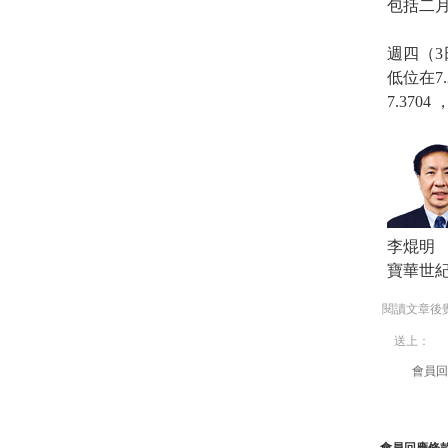
包括二
週四（3
低位在7.
7.370
李焜明
寶華世
閱讀文章後
送上：
會員回