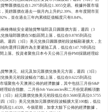
貨幣匯價低位在1.2975到高位1.3055交易。根據外匯市場
，英鎊匯價在過去一個月內上升約2.39%、本年度開市至
.92%，並在過去三年內累積貶值幅度只有0.84%。
換兩種傳統安全避險貨幣瑞郎及日圓匯價方面，週四（3
兌換瑞郎匯價在50點區間上落，低位在0.8785到高位
35交易。週四（3日）美元兌換日圓匯價初段波幅顯著擴大，主
傾向選擇日圓作為主要避險工具，低位在147.70到高位
30區間上落。投資者聚焦日本今天公佈三月份PMI採購經理綜
。
品貨幣澳元、紐元及加元匯價兌換美元方面，週四（3日）
兌換美元初段波幅在75點上落，低位在0.6225到高位
00。市場聚焦今天澳洲公佈的經濟數據，其中包括三月份S&P
經理綜合指數、二月份Job Vancancies和二月份貿易帳項數
（3日）紐元匯價兌換美元初段低位在0.5680至高位0.5755
四（3日）美元兌換加元匯價初段波幅擴大至100點，低位
220到高位1.4320。今個星期，加拿大餘下公佈的經濟數據，