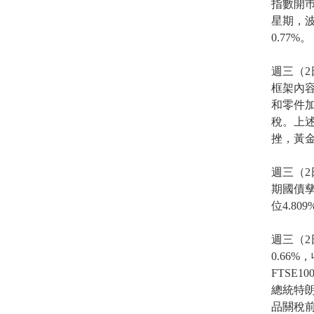
指數開巿報
星期，波
0.77%。
週三（
框架內
和零件
稅。上
挫，黃
週三（2
期國債孳
位4.809
週三（
0.66%
FTSE
總統特
品關稅前