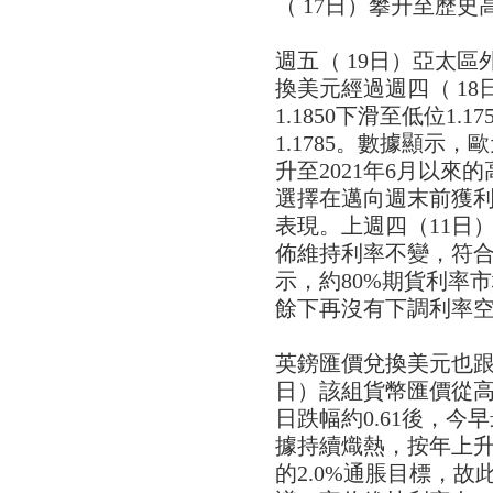
（ 17日）攀升至歷史高
週五（ 19日）亞太
換美元經過週四（ 18
1.1850下滑至低位1.
1.1785。數據顯示，
升至2021年6月以來的
選擇在邁向週末前獲
表現。上週四（11日
佈維持利率不變，符合
示，約80%期貨利率
餘下再沒有下調利率
英鎊匯價兌換美元也跟
日）該組貨幣匯價從高位1
日跌幅約0.61後，今早
據持續熾熱，按年上升
的2.0%通脹目標，故