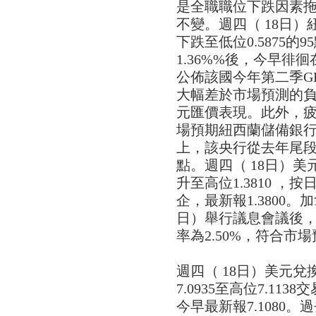
是全職職位下跌因素拖
不變。週四（ 18日）紐
下跌至低位0.5875
1.36%%後，今早徘徊
公佈該國今年第二季GD
大幅差於市場預測的負
元匯價表現。此外，
場預期紐西蘭儲備銀
上，該央行從去年尾段
點。週四（ 18日）美元
升至高位1.3810 ，
企，最新報1.3800
日）舉行議息會議後，
率為2.50%，符合市
週四（ 18日）美元
7.0935至高位7.11
今早最新報7.1080。過