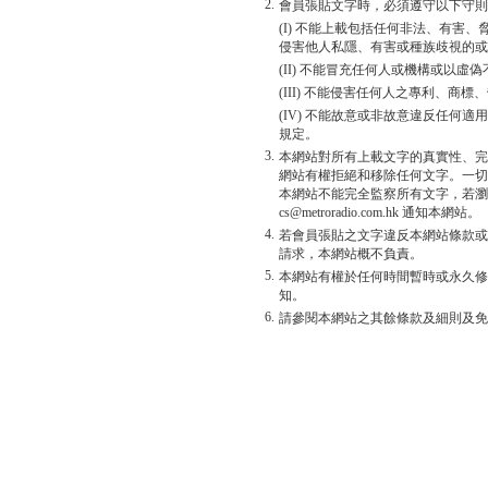
2.
會員張貼文字時，必須遵守以下守則
(I) 不能上載包括任何非法、有害
侵害他人私隱、有害或種族歧視的或
(II) 不能冒充任何人或機構或以
(III) 不能侵害任何人之專利、商
(IV) 不能故意或非故意違反任何
規定。
3.
本網站對所有上載文字的真實性、完
網站有權拒絕和移除任何文字。一切
本網站不能完全監察所有文字，若瀏
cs@metroradio.com.hk 通知本網站。
4.
若會員張貼之文字違反本網站條款或
請求，本網站概不負責。
5.
本網站有權於任何時間暫時或永久修
知。
6.
請參閱本網站之其餘條款及細則及免