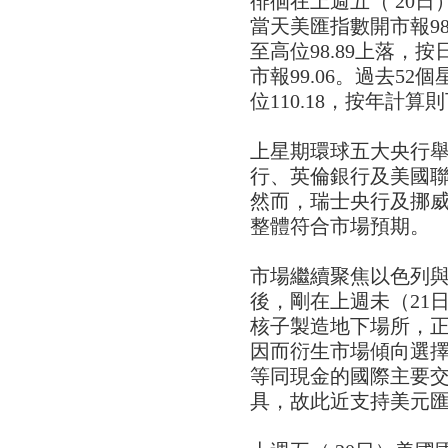
徘徊在上週五（ 20
當天美匯指數開市報98.
至高位98.89上落，按
市報99.06。過去52
位110.18，按年計算則
上星期環球五大央行
行、英倫銀行及美國
然而，瑞士央行及挪威
整體符合市場預期。
市場繼續聚焦以色列
後，剛在上週未（21
核子製造地下場所，
因而衍生市場傾向選
等同現金的國際主要
具，故此近支持美元