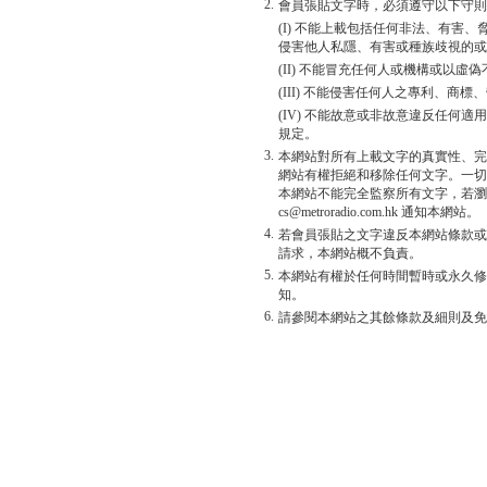
2.
會員張貼文字時，必須遵守以下守則
(I) 不能上載包括任何非法、有害
侵害他人私隱、有害或種族歧視的或
(II) 不能冒充任何人或機構或以
(III) 不能侵害任何人之專利、商
(IV) 不能故意或非故意違反任何
規定。
3.
本網站對所有上載文字的真實性、完
網站有權拒絕和移除任何文字。一切
本網站不能完全監察所有文字，若瀏
cs@metroradio.com.hk 通知本網站。
4.
若會員張貼之文字違反本網站條款或
請求，本網站概不負責。
5.
本網站有權於任何時間暫時或永久修
知。
6.
請參閱本網站之其餘條款及細則及免