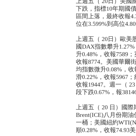
上週五（ 20日）美
下跌，指標10年期國債孳
區間上落，最終收報4.
位在3.599%到高位4.8
上週五（ 20日）歐
國DAX指數攀升1.27
升0.48%，收報7589；
收報8774。美國華
均指數微升0.08%，收
滑0.22%，收報596
收報19447。週一（
段下跌0.67%，報3814
上週五（ 20 日）國
Brent(ICE)八月份期
一桶；美國紐約WTI(
順0.28%，收報74.9