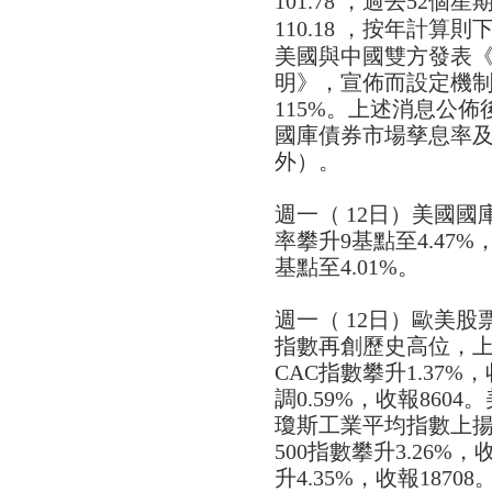
101.78 ，過去52個
110.18 ，按年計算則
美國與中國雙方發表
明》，宣佈而設定機
115%。上述消息公
國庫債券市場孳息率
外）。
週一（ 12日）美國國
率攀升9基點至4.47
基點至4.01%。
週一（ 12日）歐美股
指數再創歷史高位，上升0
CAC指數攀升1.37%，
調0.59%，收報86
瓊斯工業平均指數上揚2.
500指數攀升3.26%
升4.35%，收報187