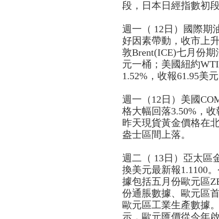
段，日本日經指數初段攀升
週一（ 12日）國際
好因素帶動，收市上升
敦Brent(ICE)七月份
元一桶；美國紐約WTI
1.52%，收報61.95
週一（12日）美國C
格大幅回落3.50%，收
昨天現貨黃金價格在北美
盎士區間上落。
週二（ 13日）亞太
換美元最新報1.110
據包括五月份歐元區Z
份通脹數據、歐元區首
歐元區工業生產數據
示，歐元匯價從今年啟