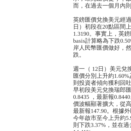
而，在過去一個月內則下
英鎊匯價兌換美元經過
日）初段在20點區間上
1.3190。事實上，英鎊匯
basis計算略為下跌0
岸人民幣匯價做好，
跌。
週一（ 12日）美元
匯價分別上升約1.60%
到投資者傾向獲利回
早初段美元兌換瑞郎匯價
0.8435 ，最新報0.
價波幅顯著擴大，從高位14
最新報147.90。根
今年啟市至今上升約5
則下跌3.37%，並在