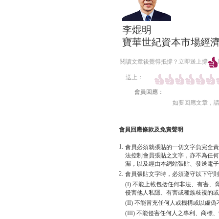
李焜明
寶華世紀資本市場經
閱讀文章後覺得抵撐？立即送上撐
送上：
會員回應：
如要回應文章，
會員回應條款及免責聲明
1.
會員必須就張貼的一切文字負完全責
法控制會員張貼之文字，亦不為任何
漏，以及經由本網站張貼、發送電子
2.
會員張貼文字時，必須遵守以下守則
(I) 不能上載包括任何非法、有害
侵害他人私隱、有害或種族歧視的或
(II) 不能冒充任何人或機構或以
(III) 不能侵害任何人之專利、商