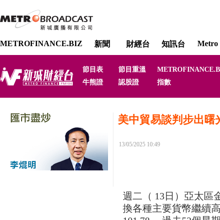
METROFINANCE.BIZ
Metro 
新聞
財經台
知訊台
節目表
節目重溫
METROFINANCE.B
牛熊證
認股證
指數
美中貿易談判步出曙
13/05/2025 10:49
週二（ 13日）亞太
換各種主要貨幣繼續