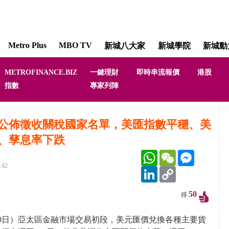
Metro Plus
MBO TV
新城八大家
新城學院
新城動
METROFINANCE.BIZ
一鍵理財
即時串流報價
港股
指數
專家列陣
公佈徵收關稅國家名單，美匯指數平穩、美
、孳息率下跌
WhatsApp
WeChat
Messenger
:42
LinkedIn
Copy
Link
50
得
10日）亞太區金融市場交易初段，美元匯價兌換各種主要貨