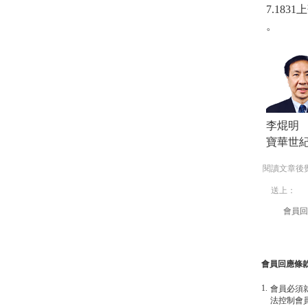
7.183
。
李焜明
寶華世
閱讀文章後
送上：
會員回
會員回應條
1.
會員必須
法控制會