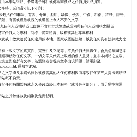
經由本網站張貼、發送電子郵件或傳送而做成之任何損失或損害。
文字時，必須遵守以下守則：
不能上載包括任何非法、有害、脅迫、濫用、騷擾、侵害、中傷、粗俗、猥褻、誹謗、
私隱、有害或種族歧視的或道德上令人不安的文字
不能冒充任何人或機構或以虛偽不實的方式陳述或謊稱與任何人或機構之關係
 不能侵害任何人之專利、商標、營業秘密、版權或其他專屬權利
 不能故意或非故意違反任何適用的本地、國家或國際法規，以及任何具有法律效力之
所有上載文字的真實性、完整性及立場等，不負任何法律責任，會員必須同意本
拒絕和移除任何文字。一切文字只代表上載者的個人意見，並非本網站之立場。
能完全監察所有文字，若瀏覽者發現有文字出現問題，請電郵至
radio.com.hk 通知本網站。
貼之文字違反本網站條款或侵害其他人任何權利因而導致任何第三人提出索賠或
網站概不負責。
權於任何時間暫時或永久修改或終止本服務（或其任何部分），而毋需事前通
網站之其餘條款及細則及免責聲明。