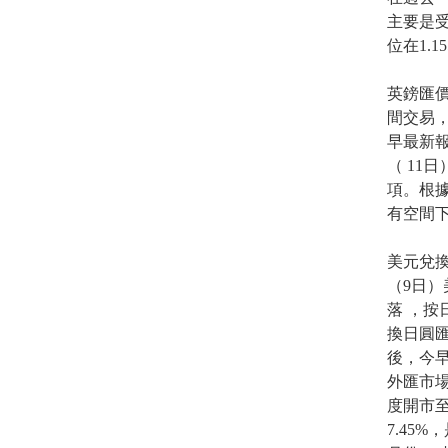
主要是
位在1.1
英鎊匯價
間交易，
早最新報
（ 11
項。根據
有空間下
美元兌
（9日）
落 ，按
換日圓匯價
後，今早
外匯市場
度開市至
7.45