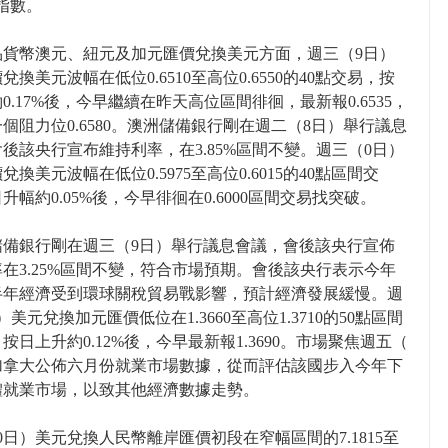
I指數。
品貨幣澳元、紐元及加元匯價兌換美元方面，週三（9日）
兌換美元波幅在低位0.6510至高位0.6550的40點交易，按
0.17%後，今早繼續在昨天高位區間徘徊，最新報0.6535，
個阻力位0.6580。澳洲儲備銀行剛在週二（8日）舉行議息
後該央行宣布維持利率，在3.85%區間不變。週三（0日）
兌換美元波幅在低位0.5975至高位0.6015的40點區間交
升幅約0.05%後，今早徘徊在0.6000區間交易找突破。
儲備銀行剛在週三（9日）舉行議息會議，會後該央行宣佈
在3.25%區間不變，符合市場預期。會後該央行表示今年
半年經濟受到環球關稅貿易戰影響，預計經濟發展緩慢。週
）美元兌換加元匯價低位在1.3660至高位1.3710的50點區間
按日上升約0.12%後，今早最新報1.3690。市場聚焦週五（
）加拿大公佈六月份就業市場數據，從而評估該國步入今年下
體就業市場，以致其他經濟數據走勢。
0日）美元兌換人民幣離岸匯價初段在窄幅區間的7.1815至