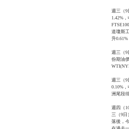
週三（
1.42%
FTSE
道瓊斯工
升0.61
週三（9
份期油價
WTI(N
週三（9
0.10
洲尾段徘
週四（
三（9日）
落後，今
在過去一