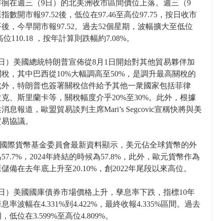
徘徊在週三（9日）的北美洲收市區間價位上落。週三（9
指數開市報97.52後，低位在97.46至高位97.75，按日收市
後，今早開市報97.52。過去52個星期，波幅擴大至低位
至高位110.18 ，按年計算則跌幅約7.08%。
日）美國總統特朗普宣佈從8月1日開始對其他貿易夥伴加
稅，其中巴西從10%大幅調高至50%，是調升最高關稅的
此外，特朗普也簽署關稅信件給予其他一衆國家包括菲律
克、斯里蘭卡等，關稅幅度介乎20%至30%。此外，根據
消息報道，歐盟貿易談判主席Mari’s Segcovic宣稱快將與美
貿易協議。
MF國際貨幣基金委員會最新資料顯示，美元佔全球貨幣的外
57.7%，2024年終結的時候為57.8%，此外，歐元貨幣作為
儲備在去年底上升至20.10%，創2022年尾段以來高位。
日）美國國庫債券市場價格上升，孳息率下跌，指標10年
息率波幅在4.331%到4.422%，最終收報4.335%區間。過去
，低位在3.599%至高位4.809%。