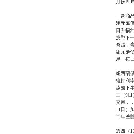
月份PP
一衆商
澳元匯價
日升幅約
挑戰下一
會議，會
紐元匯價
易，按日
紐西蘭
維持利率
該國下
三（9日
交易，，
11日
半年整
週四（1