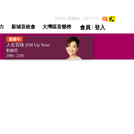
8月6日 (星期四)
｜
30
°C
67
%
|
力
新城音統會
大灣區音樂榜
會員
登入
直播 / 重溫
人生百味 [Fill Up Your
Senses]
劉婉芬
2000 - 2100