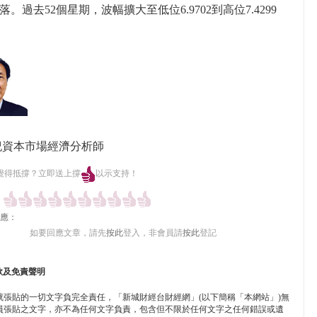
1上落。過去52個星期，波幅擴大至低位6.9702到高位7.4299
紀資本市場經濟分析師
覺得抵撐？立即送上撐
以示支持！
應：
如要回應文章，請先
按此
登入，非會員請
按此
登記
款及免責聲明
就張貼的一切文字負完全責任，「新城財經台財經網」(以下簡稱「本網站」)無
員張貼之文字，亦不為任何文字負責，包含但不限於任何文字之任何錯誤或遺