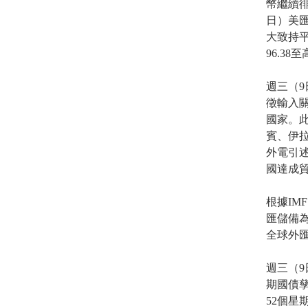
幣繼續
日）美匯
大致持平
96.38
週三（9
徵輸入關
國家。
賓、伊拉
外電引述
國達成
根據I
匯儲備為
全球外匯
週三（9
期國債孳
52個星期