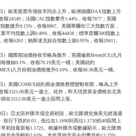
9日）歐美股票市場收市同步上升，歐洲德國DAX指數上升
，收報24549；法國CAC指數攀升1.44%，收報7877；英國
100指數微升0.15%，收報8867。美國華爾街三大指數方面，
業平均指數上調0.49%，收報44458；標準普爾500指數上
%，收報6263；納斯達克綜合指數上揚0.95%，收報20611。
日）國際期油價格收市略為微升，英國倫敦Brent(ICE)九月
格微絲0.1%，收報70.19美元一桶；美國紐約
YMEX)八月份期油價格微升0.10%，收報68.38美元一桶。
日）美國COMEX紐約期金價格整體變動有限，略為上升
%，收報3321.00美元一盎士。此外，昨天現貨黃金價格在北美
徊在3312.00美元一盎士區間上落。
10日）亞太區外匯市場交易初段，歐元匯價兌換美元經過週
按日下跌約0.03，低位在1.1690到高位1.1730的40區間上
早初段最新報1.1725。根據外匯市場數據顯示，歐元匯價
個月內升幅約2.63%、本年度啟市至今則攀升約13.25%，