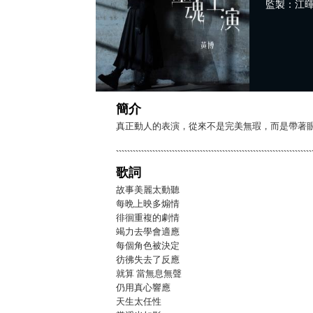
監製：江暉 
簡介
真正動人的表演，從來不是完美無瑕，而是帶著
歌詞
故事美麗太動聽
每晩上映多煽情
徘徊重複的劇情
竭力去學會適應
每個角色被決定
彷彿失去了反應
就算 當無息無聲
仍用真心響應
天生太任性