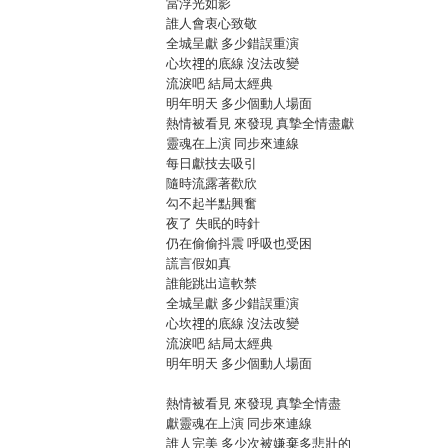
當浮光如影
誰人會衷心致敬
全城呈獻 多少錯誤重演
心坎𥚃的底線 沒法改變
流淚吧 結局太經典
明年明天 多少個動人場⾯
熱情被看見 來發現 真摯全情盡獻
靈魂在上演 同步來連線
每日獻技去吸引
隨時流露著歡欣
勾不起半點興奮
夜了 失眠的時針
仍在偷偷抖震 呼吸也受困
謊言假如真
誰能跳出這軟禁
全城呈獻 多少錯誤重演
心坎𥚃的底線 沒法改變
流淚吧 結局太經典
明年明天 多少個動人場⾯
熱情被看見 來發現 真摯全情盡
獻靈魂在上演 同步來連線
誰人完美 多少次被嫌棄多悲壯的