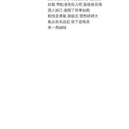
好戲 帶點凄美投入吧 最後會高飛
愚人娛己 拋開了世事如戲
動情是勇氣 毋顧忌 聲勢磅礡大
氣台前未說起 留下是唯美
來一再細味