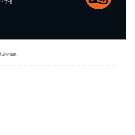
/ 丁悅
眼淚與傷痕。