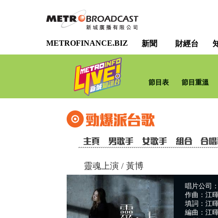
METROFINANCE.BIZ
新聞
財經台
節目表
節目重溫
靈魂上演
/
⿈博
唱片公司：TVB
作曲：江暉 
填詞：江暉 
編曲：江