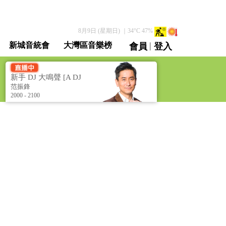
8月9日 (星期日)
｜
34
°C
47
%
|
新城音統會
大灣區音樂榜
會員
登入
直播 / 重溫
新手 DJ 大鳴聲 [A DJ
to be]
范振鋒
2000 - 2100