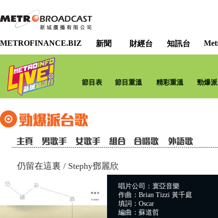
METROFINANCE.BIZ
Met
新聞
財經台
知訊台
節目表
節目重溫
精彩重溫
勁爆派
仍留在這裏
/
Stephy鄧麗欣
唱片公司：寰亞音樂
作曲：Brian Tizzi 黃千庭
填詞：Oscar
編曲：蘇道哲