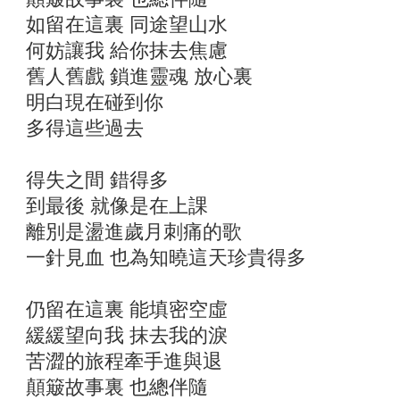
如留在這裏 同途望山水
何妨讓我 給你抹去焦慮
舊人舊戲 鎖進靈魂 放心裏
明白現在碰到你
多得這些過去
得失之間 錯得多
到最後 就像是在上課
離別是盪進歲月刺痛的歌
一針見血 也為知曉這天珍貴得多
仍留在這裏 能填密空虛
緩緩望向我 抹去我的淚
苦澀的旅程牽手進與退
顛簸故事裏 也總伴隨