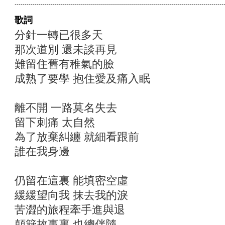
歌詞
分針一轉已很多天
那次道別 還未談再見
難留住舊有稚氣的臉
成熟了要學 抱住愛及痛入眠
離不開 一路莫名失去
留下刺痛 太自然
為了放棄糾纏 就細看跟前
誰在我身邊
仍留在這裏 能填密空虛
緩緩望向我 抹去我的淚
苦澀的旅程牽手進與退
顛簸故事裏 也總伴隨