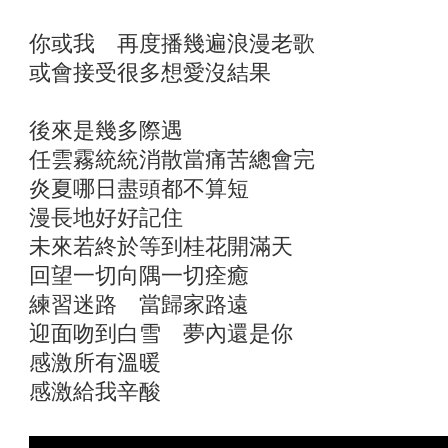
你或我 再度播幾遍浪漫老歌
或會接受很多想愛沒結果
後來是幾多際遇
任雲霧統統消散當痛苦總會完
炎夏哪日盡頭都不算短
漫長地好好記住
未來若終於等到桂花開滿天
回望一切向隅一切痊癒
練習迷路 當歸家路遠
迎面吻到白雪 夢內還是你
感激所有溫暖
感激給我辛酸