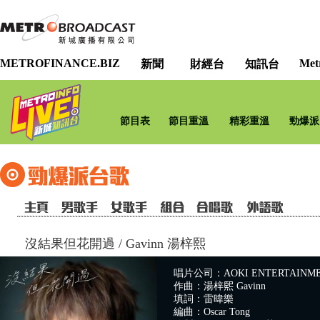
METROFINANCE.BIZ
Met
新聞
財經台
知訊台
節目表
節目重溫
精彩重溫
勁爆派
沒結果但花開過
/
Gavinn 湯梓熙
唱片公司：AOKI ENTERTAINME
作曲：湯梓𤋮 Gavinn
填詞：雷暐樂
編曲：Oscar Tong