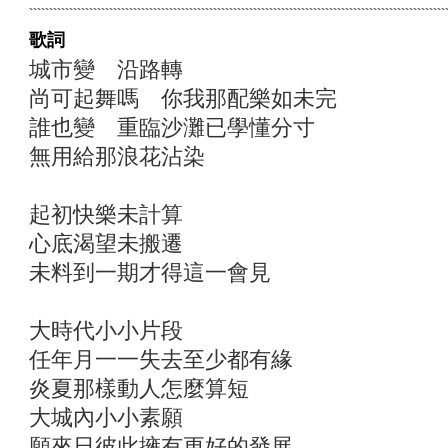
歌詞
城市變 沿路轉
尚可起舞嗎 你我那配樂如未完
誰也變 重臨沙灘已學懂分寸
無用給那浪花沾染
起初快樂未計算
心底渴望未搬遷
未料到一期才得這一會見
大時代小小片段
任年月一一失去至少都有緣
炎夏那樣動人怎麼算短
大城內小小素願
願來日彼此擁有更好的發展