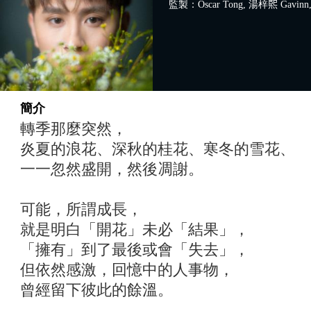
監製：Oscar Tong, 湯梓𤋮 Gavinn
簡介
轉季那麼突然，
炎夏的浪花、深秋的桂花、寒冬的雪花、
一一忽然盛開，然後凋謝。
可能，所謂成長，
就是明白「開花」未必「結果」，
「擁有」到了最後或會「失去」，
但依然感激，回憶中的人事物，
曾經留下彼此的餘溫。