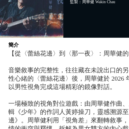
監製：周華健 Wakin Chau
簡介
【從〈蕾絲花邊〉到〈那一夜〉：周華健的
音樂敘事的完整性，往往藏在未說出口的另一半
性心緒的〈蕾絲花邊〉後，周華健於 2026
以男性視角完成這場精彩的鏡像對話。
一場極致的視角對位遊戲：由周華健作曲、
輯《少年》的作詞人黃婷操刀，靈感溯源至
邊》。周華健利用「視角差」來翻轉敘事，
情的衝突與釋懷，拆解為男女雙方的內心戲