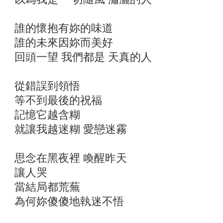
誰的懷抱有妳的味道
誰的未來因妳而美好
回頭一望 我們都是 天真的人
從錯誤到領悟
等不到最後的祝福
記憶它越含糊
就讓我越迷糊 愛戀迷霧
思念在黑夜裡 喚醒昨天
讓人哭
當結局都荒蕪
為何妳傻傻地執迷不悟