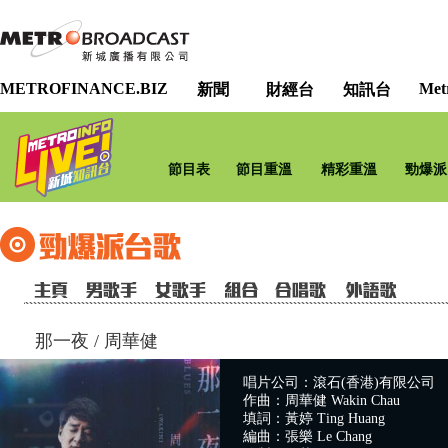
METROFINANCE.BIZ
Met
新聞
財經台
知訊台
節目表
節目重溫
精彩重溫
勁爆派
那一夜
/
周華健
唱片公司：滾石(香港)有限公司
作曲：周華健 Wakin Chau
填詞：黃婷 Ting Huang
編曲：張樂 Le Chang