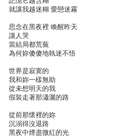
記憶它越含糊
就讓我越迷糊 愛戀迷霧
思念在黑夜裡 喚醒昨天
讓人哭
當結局都荒蕪
為何妳傻傻地執迷不悟
世界是寂寞的
我和妳一樣無助
從未想明天的我
假裝走著那瀟灑的路
從前那懷裡的妳
沉溺得沒退路
黑夜中煙盡微紅的光