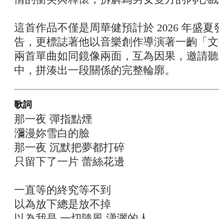
這首作品不僅是周華健預計於 2026 年盛夏
告，更標誌著他以音樂創作導演著一齣「文
兩首單曲如同鏡像兩面，互為因果，邀請聽
中，拼湊出一段關係的完整輪廓。
歌詞
那一夜 彈指點煙
瀰漫妳雪白的臉
那一夜 沉默把夢都打碎
只留下了一片 蕾絲花邊
一直等的終究等不到
以為放下總是放不掉
以為我是 一切隨風 瀟灑的人