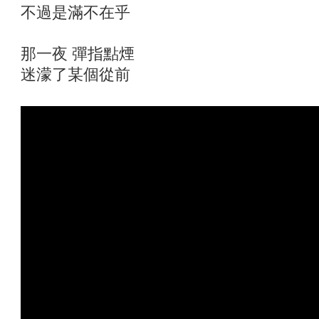
不過是滿不在乎
那一夜 彈指點煙
迷濛了某個從前