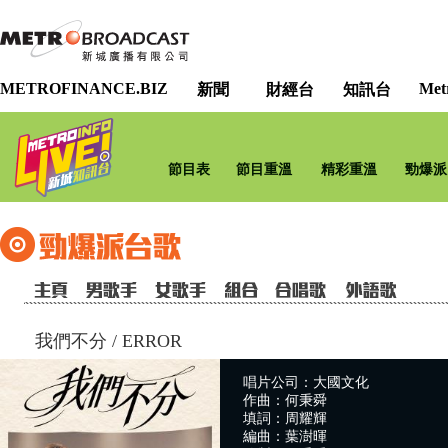
METROFINANCE.BIZ
Met
新聞
財經台
知訊台
節目表
節目重溫
精彩重溫
勁爆派
我們不分
/
ERROR
唱片公司：大國文化
作曲：何秉舜
填詞：周耀輝
編曲：葉澍暉