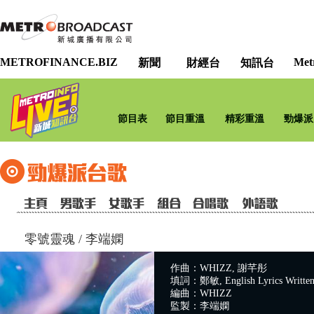
METROFINANCE.BIZ
Met
新聞
財經台
知訊台
節目表
節目重溫
精彩重溫
勁爆派
零號靈魂
/
李端嫻
作曲：WHIZZ, 謝芊彤
填詞：鄭敏, English Lyrics Writte
編曲：WHIZZ
監製：李端嫻