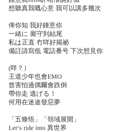
想聽真我嘅心意 我可以講多幾次
俾你知 我好鍾意你
一緒に 廝守到結尾
私は正直 冇咩好揭祕
備註請寫低 電話番号 下次想見你
(咩？）
王道少年也會EMO
曾害怕過偶爾會跌倒
帶你走 逃げる！
何用在迷途發惡夢
「五條悟」「領域展開」
Let‘s ride into 異世界