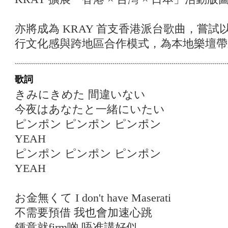
亦將成為 KRAY 首支香港派台歌曲，嘗
行文化感與跨地區合作模式，為本地樂壇帶
歌詞
きみにきめた 間違いない
今夜はあなたと一緒にいたい
ピンポン ピンポン ピンポン
YEAH
ピンポン ピンポン ピンポン
YEAH
お金無くて I don't have Maserati
不需要預借 我也會加速心跳
鍾意就firm啲 唔准講好似