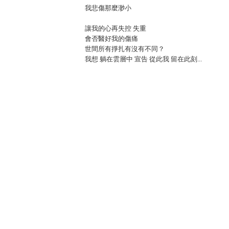
我悲傷那麼渺小
讓我的心再失控 失重
會否醫好我的傷痛
世間所有掙扎有沒有不同？
我想 躺在雲層中 宣告 從此我 留在此刻...