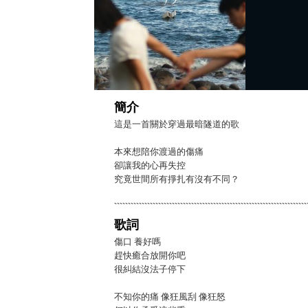
簡介
這是一首關於穿過最暗隧道的歌
本來想陪你渡過的傷痛
卻讓我的心再失控
究竟世間所有掙扎有沒有不同？
歌詞
傷口 養好嗎
趕快癒合放開你吧
很糾結沒法子停下
不知你的痛 像狂風刮 像狂怒