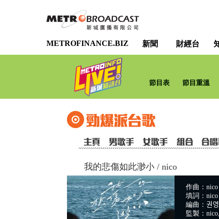
METROFINANCE.BIZ
新聞
財經台
節目表
節目重溫
我的悲傷如此渺小
/
nico
作曲：nico
填詞：nico
編曲：권영
監製：nico, 