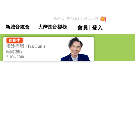
8月7日 (星期五)
｜
30
°C
76
%
|
新城音統會
大灣區音樂榜
會員
登入
直播 / 重溫
沿途有我 [Tak Fun's
Music Choice]
歐陽德勛
2100 - 2200