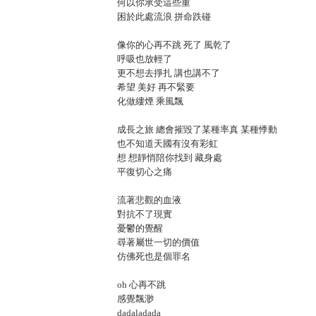
何以你承受這些重
困於此處流浪 拼命跌碰
像你的心再不跳 死了 風乾了
呼吸也放輕了
更不想去掙扎 講也講不了
希望 美好 再不緊要
化做縷煙 乘風飄
成長之旅 總會摧毀了某種率真 某種悸動
也不知道天國有沒有彩虹
想 想靜悄陪你找到 藏身處
平復切心之痛
流著悲觀的血液
對抗不了現實
憂鬱的覺醒
尋著屬世一切的價值
仿佛死也是個罪名
oh 心再不跳
感覺飄渺
dadaladada