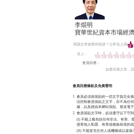
李焜明
寶華世紀資本市場經
閱讀文章後覺得抵撐？立即送上撐
送上：
會員回應：
如要回應文章，
會員回應條款及免責聲明
1.
會員必須就張貼的一切文字負完全責
法控制會員張貼之文字，亦不為任何
漏，以及經由本網站張貼、發送電子
2.
會員張貼文字時，必須遵守以下守則
(I) 不能上載包括任何非法、有害
侵害他人私隱、有害或種族歧視的或
(II) 不能冒充任何人或機構或以