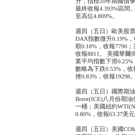
升，指標10年期國債孳息
最終收報4.393%區間
至高位4.809%。
週四（五日）歐美股
DAX指數微升0.19%
順0.18%，收報7790；
收報8811。 美國華
業平均指數下滑0.25%
數略為下跌0.53%，
挫0.83%，收報19298
週四（五日）國際期
Brent(ICE)八月份期
一桶；美國紐約WTI(
0.80%，收報63.37
週四（五日）美國CO