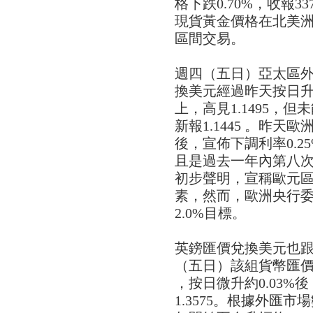
格下跌0.70%，收報3
現貨黃金價格在北美洲尾
區間交易。
週四（五日）亞太區
換美元經過昨天按日升幅約
上，高見1.1495，但
新報1.1445 。昨
後，宣佈下調利率0.2
且是過去一年內第八
初步聲明，宣稱歐元
素，然而，歐洲央行
2.0%目標。
英鎊匯價兌換美元也
（五日）該組貨幣匯價從低
，按日微升約0.03%
1.3575。根據外匯