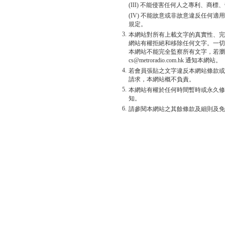
(III) 不能侵害任何人之專利、商
(IV) 不能故意或非故意違反任何
規定。
3.
本網站對所有上載文字的真實性、完
網站有權拒絕和移除任何文字。一切
本網站不能完全監察所有文字，若瀏
cs@metroradio.com.hk 通知本網站。
4.
若會員張貼之文字違反本網站條款或
請求，本網站概不負責。
5.
本網站有權於任何時間暫時或永久修
知。
6.
請參閱本網站之其餘條款及細則及免