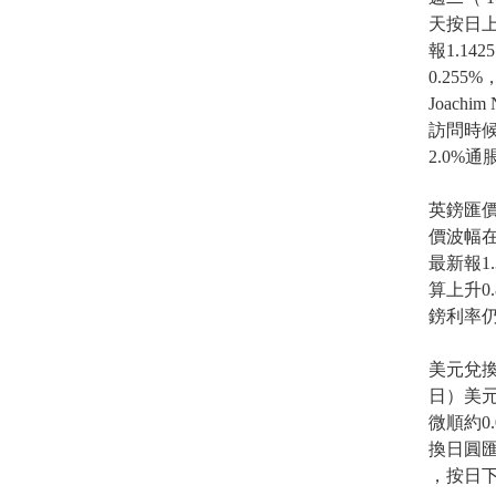
天按日上
報1.1
0.25
Joac
訪問時
2.0%
英鎊匯
價波幅在
最新報1.
算上升0
鎊利率
美元兌
日）美元
微順約0
換日圓匯
，按日下