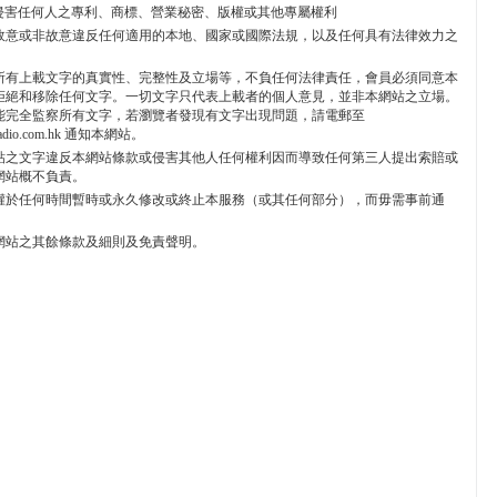
 不能侵害任何人之專利、商標、營業秘密、版權或其他專屬權利
 不能故意或非故意違反任何適用的本地、國家或國際法規，以及任何具有法律效力之
所有上載文字的真實性、完整性及立場等，不負任何法律責任，會員必須同意本
拒絕和移除任何文字。一切文字只代表上載者的個人意見，並非本網站之立場。
能完全監察所有文字，若瀏覽者發現有文字出現問題，請電郵至
radio.com.hk 通知本網站。
貼之文字違反本網站條款或侵害其他人任何權利因而導致任何第三人提出索賠或
網站概不負責。
權於任何時間暫時或永久修改或終止本服務（或其任何部分），而毋需事前通
網站之其餘條款及細則及免責聲明。