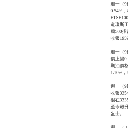
週一（
0.54%
FTSE
道瓊斯工
爾500
收報195
週一（9
價上揚0
期油價格
1.10%
週一（9
收報33
徊在33
至今飆升
盎士。
週二（ 