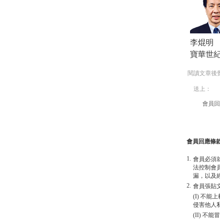
李焜明
寶華世
閱讀文章後
送上：
會員回
會員回應條
1.
會員必須
法控制會
漏，以及
2.
會員張貼
(I) 
侵害他人
(II) 