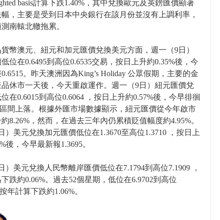
 weighted basis計算下跌1.40%，其中兌換歐元及英鎊匯價顯著
跌幅，主要是受到日本中央銀行在該月份並沒有上調利率，
預測南轅北轍拖累。
品貨幣澳元、紐元和加元匯價兌換美元方面，週一（9日）
低位在0.6495到高位0.6535交易，按日上升約0.35%後，今
.6515。昨天澳洲因為King’s Holiday 公眾假期，主要的金
產品休市一天後，今天重啟運作。週一（9日）紐元匯價兌
在0.6015到高位0.6064 ，按日上升約0.57%後，今早徘徊
050區間上落。根據外匯市場數據顯示，紐元匯價從今年啟市
約8.26%，然而，在過去三年內仍累積貶值幅度約4.95%。
日）美元兌換加元匯價低位在1.3670至高位1.3710 ，按日上
1%後，今早最新報1.3695。
日）美元兌換人民幣離岸匯價低位在7.1794到高位7.1909 ，
下跌約0.06%。過去52個星期，低位在6.9702到高位
9，按年計算下跌約1.06%。