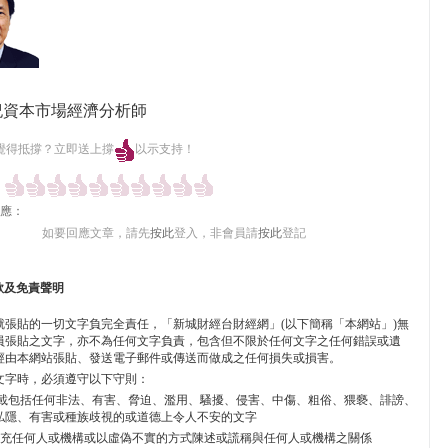
紀資本市場經濟分析師
覺得抵撐？立即送上撐
以示支持！
應：
如要回應文章，請先
按此
登入，非會員請
按此
登記
款及免責聲明
就張貼的一切文字負完全責任，「新城財經台財經網」(以下簡稱「本網站」)無
員張貼之文字，亦不為任何文字負責，包含但不限於任何文字之任何錯誤或遺
經由本網站張貼、發送電子郵件或傳送而做成之任何損失或損害。
文字時，必須遵守以下守則：
不能上載包括任何非法、有害、脅迫、濫用、騷擾、侵害、中傷、粗俗、猥褻、誹謗、
私隱、有害或種族歧視的或道德上令人不安的文字
不能冒充任何人或機構或以虛偽不實的方式陳述或謊稱與任何人或機構之關係