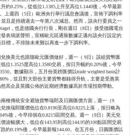
升約0.25%，從低位1.1385上升至高位1.1440後，今早最新
425。上週四（5日）歐洲央行舉行議息會議後，宣佈下調利率
5%，並且是持續過去一年第八次減息。然而，該央行委員之一
him Nagel，也是德國央行行長，剛在週日（8日）接受德國電台
候發表鴿派聲明，宣稱歐元區通脹數據正邁向該央行設定的
通脹目標，不排除未來難以再進一步下調利率。
價兌換美元也跟隨歐元匯價做好，週一（ 9日）該組貨幣匯
低位1.3525度高位1.3580交易，按日升幅約0.20%後，今早
3550。數據顯示，五月份英鎊匯價以trade weighted basis計
.80%，並且對大部份主要貨幣都錄得升軌，主要是受惠英
仍然高企及英國公佈的近期經濟數據高於市場預期帶動。
換兩種傳統安全避險貨幣瑞郎及日圓匯價方面，週一（9
兌換瑞郎匯價低位在0.8190至高位0.8225上落 ，按日略為
.04%後，今早徘徊在0.8215區間交易。週一（9日）美元兌
價波幅擴大，低位在143.95到高位144.95的100點區間交易
跌約0.19%後，今早最新報144.60。在五月份，日圓匯價以