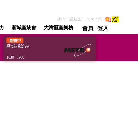
8月7日 (星期五)
｜
32
°C
52
%
|
力
新城音統會
大灣區音樂榜
會員
登入
直播 / 重溫
新城補給站
1830 - 1900