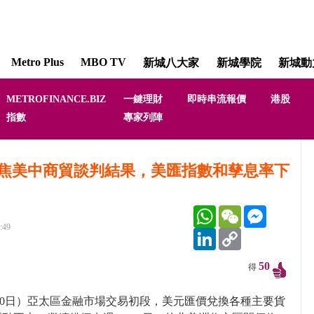
Metro Plus
MBO TV
新城八大家
新城學院
新城動
METROFINANCE.BIZ
一鍵理財
即時串流報價
港股
指數
專家列陣
焦美中商貿談判結果，美匯指數和孳息率下
WhatsApp
WeChat
Messenger
:49
LinkedIn
Copy
Link
50
得
10日）亞太區金融市場交易初段，美元匯價兌換各種主要貨