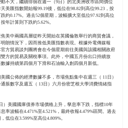
變動不大，繼續徘徊在週一（9日）的北美洲收市區間價位
天美匯指數開始報99.19後，低位在98.82到高位99.23，按
跌約0.17%。過去52個星期，波幅擴大至低位97.92到高位
8 ，按年計算則下跌約5.62%。
聚焦美中兩國高層從昨天開始在英國倫敦舉行的商貿會議，
不明朗情況下，因而推低美匯指數表現。根據外電傳媒報
本官方貿易談判團將會在今個星期前往美國與該國相關政府
判雙方的貿易及關稅事項。此外，中國五月份出口持續放
脹數據持續第四個月下滑和石油輸入創四個月新低。
美國公佈的經濟數據不多，市場焦點集中在週三（ 11日）
通脹數字及週五（ 13日）六月份密芝根大學消費情緒指
日）美國國庫債券市場價格上升，孳息率下跌，指標10年
息率波幅在4.471%至4.521%，最終收報4.479%區間。過去
，低位在3.599%至高位4.809%。