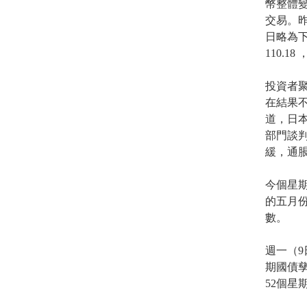
幣整體
交易。昨
日略為下
110.1
投資者
在結果
道，日
部門談
緩，通
今個星期
的五月份
數。
週一（9
期國債孳
52個星期