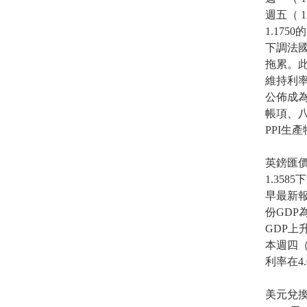
週五（ 
1.175
下調法
拖累。此
維持利
公佈成
帳項、八
PPI生
英鎊匯價
1.358
早最新報
份GDP
GDP上
本週四（
利率在4
美元兌