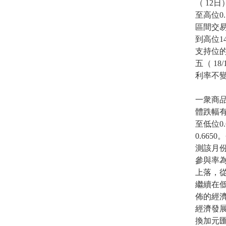
（ 12
至高位0.
區間交易
到高位1
支持位的
五（ 1
利率不
一衆商
體跌幅有
至低位0
0.66
測該月份
參與率為
上落，從
繼續在低
佈的經
經濟發展
換加元匯