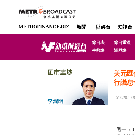
METROFINANCE.BIZ
新聞
財經台
知訊台
節目表
節目重溫
牛熊證
認股證
美元匯
行議息
15/09/2025 09
週一（ 