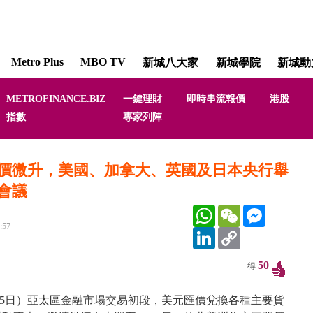
Metro Plus
MBO TV
新城八大家
新城學院
新城動
METROFINANCE.BIZ
一鍵理財
即時串流報價
港股
一鍵理財 [Smart Fi
指數
專家列陣
林淑敏 郭鴻
價微升，美國、加拿大、英國及日本央行舉
會議
WhatsApp
WeChat
Messenger
:57
LinkedIn
Copy
Link
50
得
15日）亞太區金融市場交易初段，美元匯價兌換各種主要貨