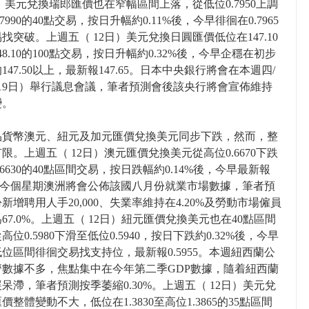
日）美元兌換瑞郎匯價也在窄幅區間上落，從低位0.7950上調
7990的40點交易，按日升幅約0.11%後，今早徘徊在0.7965
找突破。上週五（ 12日）美元兌換日圓匯價低位在147.10
48.10的100點交易，按日升幅約0.32%後，今早企穩在初步
147.50以上，最新報147.65。日本中央銀行將會在本週四/
8/19日）舉行議息會議，筆者預測會後該央行將會宣佈維持
變。
品貨幣澳元、紐元及加元匯價兌換美元同步下跌，然而，整
限。上週五（ 12日）澳元匯價兌換美元從高位0.6670下跌
.6630的40點區間交易，按日跌幅約0.14%後，今早最新報
50。今個星期澳洲將會公佈該國八月份就業市場數據，筆者預
新增聘用人手20,000、失業率維持在4.20%及勞動市場僱員
67.0%。上週五（ 12日）紐元匯價兌換美元也在40點區間
高位0.5980下滑至低位0.5940，按日下跌約0.32%後，今早
位區間徘徊交易找支持位，最新報0.5955。本週紐西蘭公
濟數據不多，焦點集中在今年第二季GDP數據，隨着紐西蘭
呆滯，筆者預測按季萎縮0.30%。上週五（ 12日）美元兌
價整體變動不大，低位在1.3830至高位1.3865的35點區間