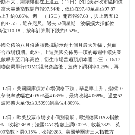
動不大，繼續徘徊在上週五（ 12日）的北美洲收市區間價
當天美匯指數開市報97.54後，低位在97.49至高位97.87 ，
上升約0.06%。週一（ 15日）開市報97.63 ，與上週五12
的97.55 ，近在咫尺。過去52個星期，波幅擴大指低位
至高位110.18 ，按年計算則下跌約3.52%。
美國公佈的八月份通脹數據顯示創七個月最大升幅，然而，
符合市場預期。此外，上週美國公佈另一項的每週申領失業
數攀升至四年高位，衍生市場普遍預期本週二/三（ 16/17
聯儲局舉行FOMC議息會議後，宣佈下調利率0.25%，再
。
 12日）美國國庫債券市場價格下跌，孳息率上升，指標10
息率波幅在4.030%至4.085%，最終收報4.068%。過去52
波幅擴大至低位3.599%到高位4.809%。
 12日）歐美股票市場收市個別發展，歐洲德國DAX指數
2%，收報23698；法國CAC指數上調0.02%，收報7825；英
E100指數下滑0.15%，收報9283。美國華爾街三大指數方