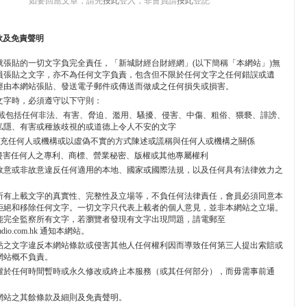
如要回應文章，請先
按此
登入，非會員請
按此
登記
款及免責聲明
就張貼的一切文字負完全責任，「新城財經台財經網」(以下簡稱「本網站」)無
員張貼之文字，亦不為任何文字負責，包含但不限於任何文字之任何錯誤或遺
經由本網站張貼、發送電子郵件或傳送而做成之任何損失或損害。
文字時，必須遵守以下守則：
不能上載包括任何非法、有害、脅迫、濫用、騷擾、侵害、中傷、粗俗、猥褻、誹謗、
私隱、有害或種族歧視的或道德上令人不安的文字
不能冒充任何人或機構或以虛偽不實的方式陳述或謊稱與任何人或機構之關係
 不能侵害任何人之專利、商標、營業秘密、版權或其他專屬權利
 不能故意或非故意違反任何適用的本地、國家或國際法規，以及任何具有法律效力之
所有上載文字的真實性、完整性及立場等，不負任何法律責任，會員必須同意本
拒絕和移除任何文字。一切文字只代表上載者的個人意見，並非本網站之立場。
能完全監察所有文字，若瀏覽者發現有文字出現問題，請電郵至
radio.com.hk 通知本網站。
貼之文字違反本網站條款或侵害其他人任何權利因而導致任何第三人提出索賠或
網站概不負責。
權於任何時間暫時或永久修改或終止本服務（或其任何部分），而毋需事前通
網站之其餘條款及細則及免責聲明。