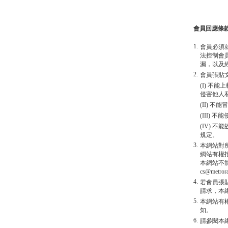
會員回應條
1.
會員必須
法控制會
漏，以及
2.
會員張貼
(I) 
侵害他人
(II) 
(III)
(IV)
規定。
3.
本網站對
網站有權
本網站不
cs@metro
4.
若會員張
請求，本
5.
本網站有
知。
6.
請參閱本