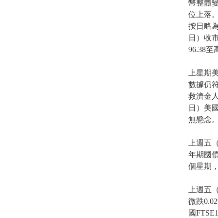
幣整體變
位上落。
按日略為
日）收市
96.38
上星期
數據仍
救濟金人
日）美國
無懸念
上週五（
年期國債孳
個星期，
上週五（
微跌0.0
國FTS