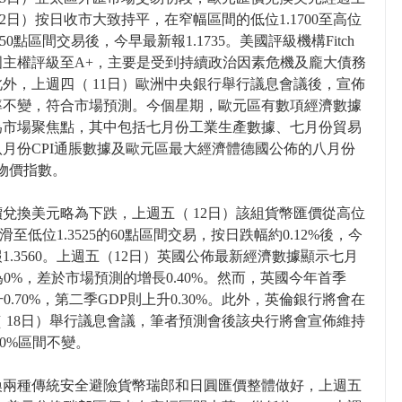
12日）按日收市大致持平，在窄幅區間的低位1.1700至高位
0的50點區間交易後，今早最新報1.1735。美國評級機構Fitch
國主權評級至A+，主要是受到持續政治因素危機及龐大債務
外，上週四（ 11日）歐洲中央銀行舉行議息會議後，宣佈
率不變，符合市場預測。今個星期，歐元區有數項經濟數據
為市場聚焦點，其中包括七月份工業生產數據、七月份貿易
月份CPI通脹數據及歐元區最大經濟體德國公佈的八月份
產物價指數。
兌換美元略為下跌，上週五（ 12日）該組貨幣匯價從高位
5下滑至低位1.3525的60點區間交易，按日跌幅約0.12%後，今
1.3560。上週五（12日）英國公佈最新經濟數據顯示七月
為0%，差於市場預測的增長0.40%。然而，英國今年首季
升0.70%，第二季GDP則上升0.30%。此外，英倫銀行將會在
 18日）舉行議息會議，筆者預測會後該央行將會宣佈維持
.0%區間不變。
換兩種傳統安全避險貨幣瑞郎和日圓匯價整體做好，上週五