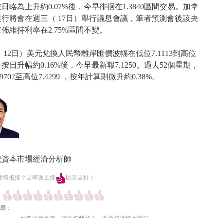
日略為上升約0.07%後，今早徘徊在1.3840區間交易。加拿
行將會在週三（ 17日）舉行議息會議，筆者預測會後該央
佈維持利率在2.75%區間不變。
 12日）美元兌換人民幣離岸匯價波幅在低位7.1113到高位
9 ，按日升幅約0.16%後，今早最新報7.1250。過去52個星期，
9702至高位7.4299 ，按年計算則微升約0.38%。
紀資本市場經濟分析師
覺得抵撐？立即送上撐
以示支持！
應：