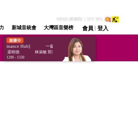
8月6日 (星期四)
｜
32
°C
58
%
|
力
新城音統會
大灣區音樂榜
會員
登入
直播 / 重溫
nance Hub]
一鍵理財 [Smart Finance Hub]
徽 梁樹德
林淑敏 郭鴻徽 梁樹德
1200 - 1330