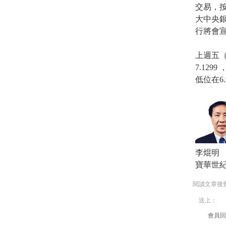
交易，按
大中央銀
行將會宣
上週五（
7.129
低位在6.
李焜明
寶華世
閱讀文章後
送上：
會員回