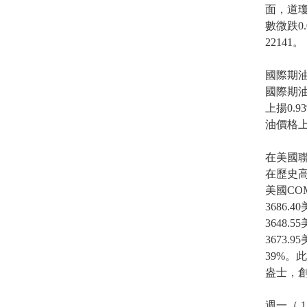
面，道瓊
數微跌0
22141。
國際期油
國際期油
上揚0.9
油價格上
在美國
在歷史高
美國CO
3686
3648
3673
39%。
盎士，創
週一（ 