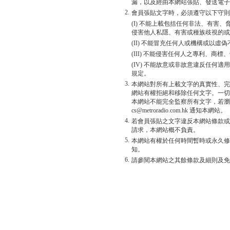
漏，以及經由本網站張貼、發送電子
2.
會員張貼文字時，必須遵守以下守則
(I) 不能上載包括任何非法、有害
侵害他人私隱、有害或種族歧視的或
(II) 不能冒充任何人或機構或以
(III) 不能侵害任何人之專利、商
(IV) 不能故意或非故意違反任何
規定。
3.
本網站對所有上載文字的真實性、完
網站有權拒絕和移除任何文字。一切
本網站不能完全監察所有文字，若瀏
cs@metroradio.com.hk 通知本網站。
4.
若會員張貼之文字違反本網站條款或
請求，本網站概不負責。
5.
本網站有權於任何時間暫時或永久修
知。
6.
請參閱本網站之其餘條款及細則及免