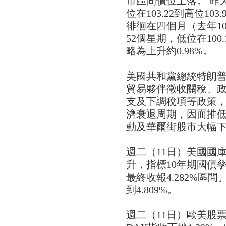
市區間價位上落。 昨天
位在103.22到高位10
徘徊在四個月（去年1
52個星期，低位在100.
略為上升約0.98%。
美國共和黨總統特朗
貿易夥伴徵收關稅、
支及下調稅項等政策
濟衰退周期，因而推
動及華爾街股市大幅
週二（11日）美國國
升，指標10年期國債孳息
最終收報4.282%區間
到4.809%。
週二（11日）歐美股