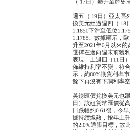
（ 17日）攀升至歷史高
週五（ 19日）亞太
換美元經過週四（ 18
1.1850下滑至低位1.
1.1785。數據顯示，
升至2021年6月以來的
選擇在邁向週末前獲
表現。上週四（11日
佈維持利率不變，符合
示，約80%期貨利率
餘下再沒有下調利率
英鎊匯價兌換美元也跟
日）該組貨幣匯價從高位1
日跌幅約0.61後，今早
據持續熾熱，按年上升
的2.0%通脹目標，故