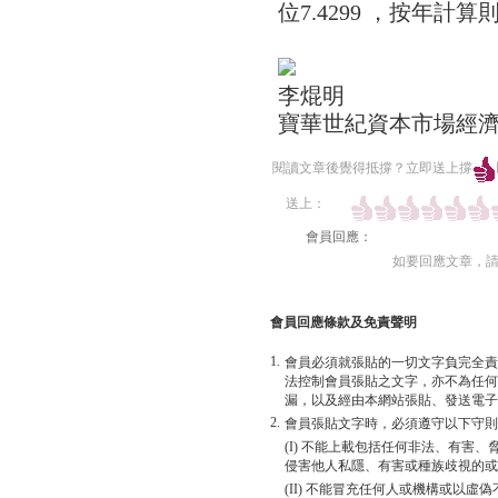
位7.4299 ，按年計
李焜明
寶華世紀資本市場經
閱讀文章後覺得抵撐？立即送上撐
送上：
會員回應：
如要回應文章，
會員回應條款及免責聲明
1.
會員必須就張貼的一切文字負完全責
法控制會員張貼之文字，亦不為任何
漏，以及經由本網站張貼、發送電子
2.
會員張貼文字時，必須遵守以下守則
(I) 不能上載包括任何非法、有害
侵害他人私隱、有害或種族歧視的或
(II) 不能冒充任何人或機構或以