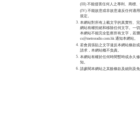
(III) 不能侵害任何人之專利、商
(IV) 不能故意或非故意違反任何
規定。
3.
本網站對所有上載文字的真實性、完
網站有權拒絕和移除任何文字。一切
本網站不能完全監察所有文字，若瀏
cs@metroradio.com.hk 通知本網站。
4.
若會員張貼之文字違反本網站條款或
請求，本網站概不負責。
5.
本網站有權於任何時間暫時或永久修
知。
6.
請參閱本網站之其餘條款及細則及免