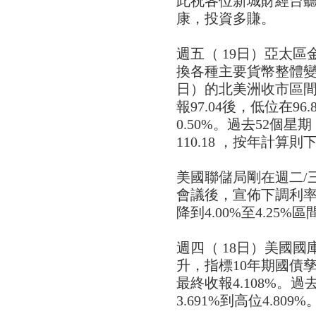
此祝各位新城財經台
康，投資多賺。
週五（ 19日）亞太
換各種主要貨幣整體變
日）的北美洲收市區
報97.04後，低位在96
0.50%。過去52個星
110.18 ，按年計算則
美國聯儲局剛在週二/三（
會議後，宣佈下調利率
降到4.00%至4.25
週四（ 18日）美國
升，指標10年期國債孳息
最終收報4.108%。
3.691%到高位4.809%