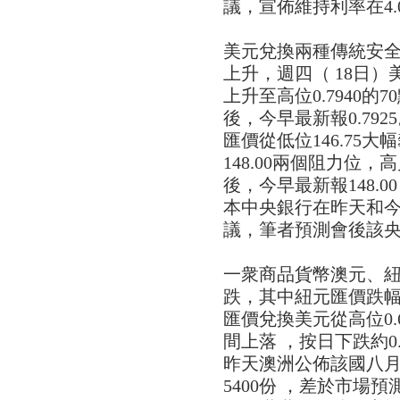
議，宣佈維持利率在4
美元兌換兩種傳統安
上升，週四（ 18日）美
上升至高位0.7940的7
後，今早最新報0.792
匯價從低位146.75大幅
148.00兩個阻力位，高
後，今早最新報148.0
本中央銀行在昨天和今天
議，筆者預測會後該
一衆商品貨幣澳元、
跌，其中紐元匯價跌幅逾
匯價兌換美元從高位0.66
間上落 ，按日下跌約0.
昨天澳洲公佈該國八
5400份 ，差於市場預