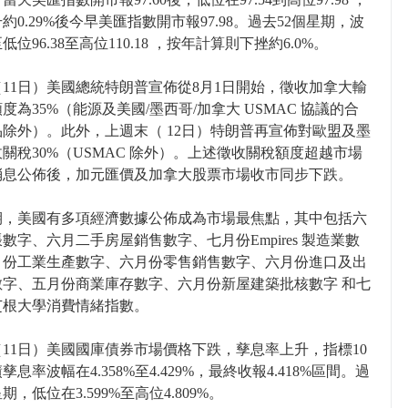
約0.29%後今早美匯指數開市報97.98。過去52個星期，波
位96.38至高位110.18 ，按年計算則下挫約6.0%。
11日）美國總統特朗普宣佈從8月1日開始，徵收加拿大輸
度為35%（能源及美國/墨西哥/加拿大 USMAC 協議的合
除外）。此外，上週末（ 12日）特朗普再宣佈對歐盟及墨
關稅30%（USMAC 除外）。上述徵收關稅額度超越市場
消息公佈後，加元匯價及加拿大股票市場收市同步下跌。
期，美國有多項經濟數據公佈成為市場最焦點，其中包括六
數字、六月二手房屋銷售數字、七月份Empires 製造業數
月份工業生產數字、六月份零售銷售數字、六月份進口及出
數字、五月份商業庫存數字、六月份新屋建築批核數字 和七
芝根大學消費情緒指數。
11日）美國國庫債券市場價格下跌，孳息率上升，指標10
孳息率波幅在4.358%至4.429%，最終收報4.418%區間。過
期，低位在3.599%至高位4.809%。