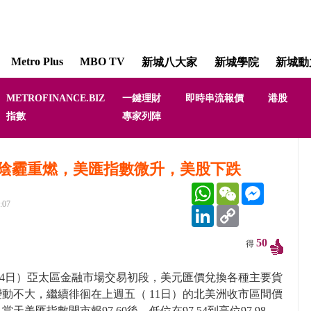
Metro Plus
MBO TV
新城八大家
新城學院
新城動
METROFINANCE.BIZ
一鍵理財
即時串流報價
港股
一鍵理財 [Smart 
指數
專家列陣
林淑敏 溫
陰霾重燃，美匯指數微升，美股下跌
WhatsApp
WeChat
Messenger
:07
LinkedIn
Copy
Link
50
得
14日）亞太區金融市場交易初段，美元匯價兌換各種主要貨
動不大，繼續徘徊在上週五（ 11日）的北美洲收市區間價
當天美匯指數開市報97.60後，低位在97.54到高位97.98 ，