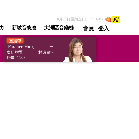
8月7日 (星期五)
｜
33
°C
64
%
|
力
新城音統會
大灣區音樂榜
會員
登入
直播 / 重溫
Finance Hub]
一鍵理財 [Smart Finance Hub]
鋼城 伍禮賢
林淑敏 溫鋼城 伍禮賢
1200 - 1330