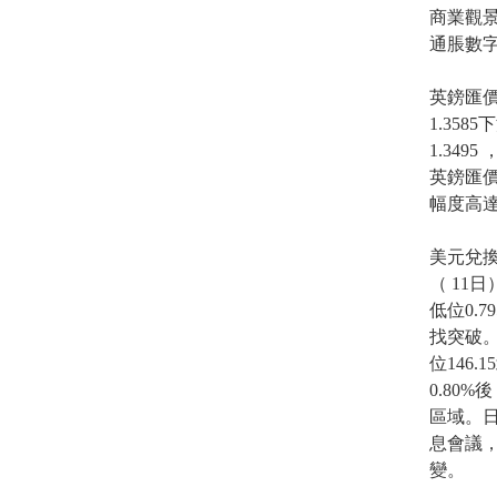
商業觀
通脹數
英鎊匯價
1.358
1.34
英鎊匯價
幅度高達
美元兌
（ 11
低位0.7
找突破。
位146.
0.80%
區域。日
息會議，
變。