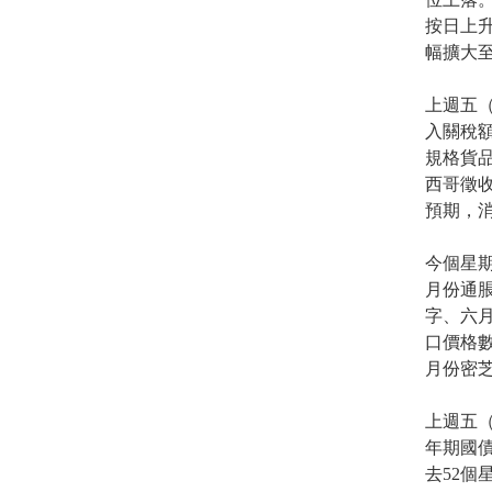
按日上升
幅擴大至低
上週五（
入關稅額
規格貨品
西哥徵收
預期，
今個星
月份通脹
字、六
口價格
月份密
上週五（
年期國債
去52個星