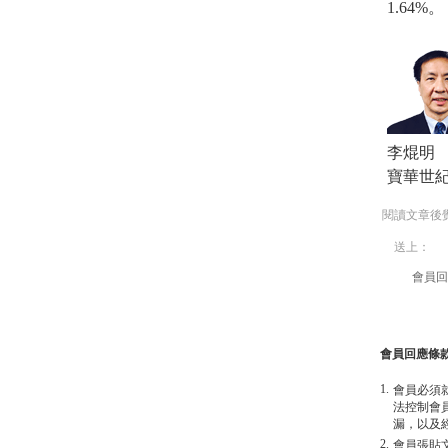
1.64%。
李焜明
寶華世
閱讀文章後
送上：
會員回
會員回應條
1.
會員必須
法控制會
漏，以及
2.
會員張貼