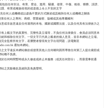
不能上載包括任何非法、有害、脅迫、濫用、騷擾、侵害、中傷、粗俗、猥褻、誹謗、
私隱、有害或種族歧視的或道德上令人不安的文字
不能冒充任何人或機構或以虛偽不實的方式陳述或謊稱與任何人或機構之關係
 不能侵害任何人之專利、商標、營業秘密、版權或其他專屬權利
 不能故意或非故意違反任何適用的本地、國家或國際法規，以及任何具有法律效力之
所有上載文字的真實性、完整性及立場等，不負任何法律責任，會員必須同意本
拒絕和移除任何文字。一切文字只代表上載者的個人意見，並非本網站之立場。
能完全監察所有文字，若瀏覽者發現有文字出現問題，請電郵至
radio.com.hk 通知本網站。
貼之文字違反本網站條款或侵害其他人任何權利因而導致任何第三人提出索賠或
網站概不負責。
權於任何時間暫時或永久修改或終止本服務（或其任何部分），而毋需事前通
網站之其餘條款及細則及免責聲明。