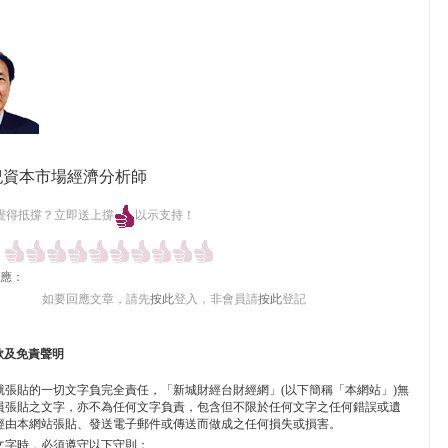
紀資本市場經濟分析師
覺得抵撐？立即送上撐
以示支持！
應：
如要回應文章，請先
按此
登入，非會員請
按此
登記
款及免責聲明
就張貼的一切文字負完全責任，「新城財經台財經網」(以下簡稱「本網站」)無
員張貼之文字，亦不為任何文字負責，包含但不限於任何文字之任何錯誤或遺
經由本網站張貼、發送電子郵件或傳送而做成之任何損失或損害。
文字時，必須遵守以下守則：