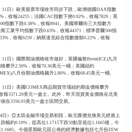
 11日）歐美股票市場收市同步下跌，歐洲德國DAX指數
2%，收報24255；法國CAC指數下挫0.92%，收報7829；英
E100指數下跌0.38%，收報8941。美國華爾街三大指數方
斯工業平均指數下跌0.63%，收報44371；標準普爾500指
.33%，收報6259；納斯達克綜合指數微順0.22%，收報
 11日）國際期油價格收市做好，英國倫敦Brent(ICE)九月
格攀升2.50%，收報70.36美元一桶；美國紐約
YMEX)八月份期油價格飆升2.80%，收報68.45美元一桶。
 11日）美國COMEX商品期貨市場紐約期金價格攀升
%，收報3371.20美元一盎士。此外，昨天現貨黃金價格在北美
徊在3356.93美元一盎士區間交易。
14日）亞太區金融市場交易初段，歐元匯價兌換美元經過上
幅約0.10%，從高位1.1715下跌50點至低位1.1665後，今
1.1685。今個星期歐元區公佈的經濟數據包括七月份ZEW