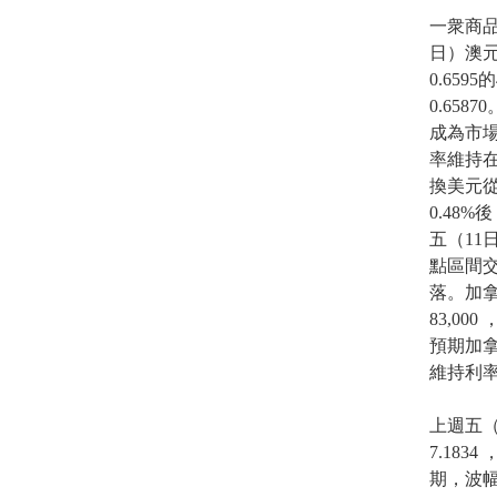
一衆商品
日）澳元
0.65
0.65
成為市場
率維持在
換美元從
0.48
五（11
點區間交
落。加
83,0
預期加
維持利率
上週五（
7.183
期，波幅