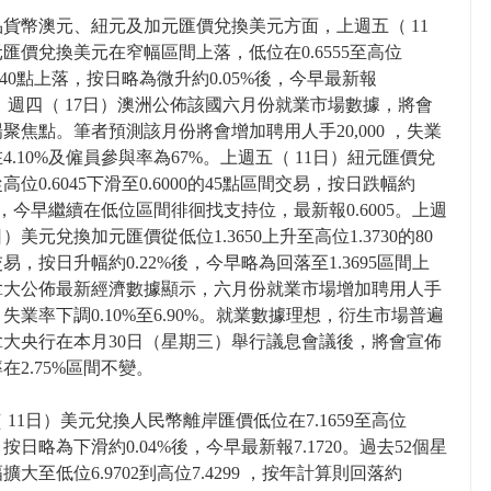
貨幣澳元、紐元及加元匯價兌換美元方面，上週五（ 11
匯價兌換美元在窄幅區間上落，低位在0.6555至高位
95的40點上落，按日略為微升約0.05%後，今早最新報
870。週四（ 17日）澳洲公佈該國六月份就業市場數據，將會
聚焦點。筆者預測該月份將會增加聘用人手20,000 ，失業
4.10%及僱員參與率為67%。上週五（ 11日）紐元匯價兌
高位0.6045下滑至0.6000的45點區間交易，按日跌幅約
%後，今早繼續在低位區間徘徊找支持位，最新報0.6005。上週
日）美元兌換加元匯價從低位1.3650上升至高位1.3730的80
易，按日升幅約0.22%後，今早略為回落至1.3695區間上
拿大公佈最新經濟數據顯示，六月份就業市場增加聘用人手
00 ，失業率下調0.10%至6.90%。就業數據理想，衍生市場普遍
拿大央行在本月30日（星期三）舉行議息會議後，將會宣佈
在2.75%區間不變。
 11日）美元兌換人民幣離岸匯價低位在7.1659至高位
4 ，按日略為下滑約0.04%後，今早最新報7.1720。過去52個星
擴大至低位6.9702到高位7.4299 ，按年計算則回落約