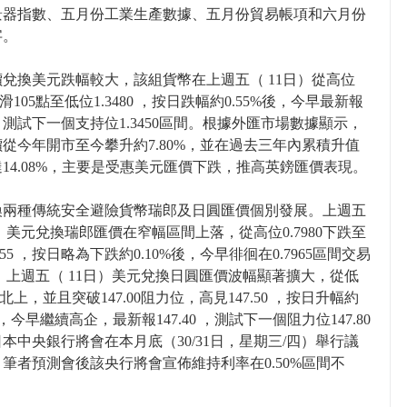
景器指數、五月份工業生產數據、五月份貿易帳項和六月份
字。
兌換美元跌幅較大，該組貨幣在上週五（ 11日）從高位
5下滑105點至低位1.3480 ，按日跌幅約0.55%後，今早最新報
95 ，測試下一個支持位1.3450區間。根據外匯市場數據顯示，
從今年開市至今攀升約7.80%，並在過去三年內累積升值
14.08%，主要是受惠美元匯價下跌，推高英鎊匯價表現。
換兩種傳統安全避險貨幣瑞郎及日圓匯價個別發展。上週五
日）美元兌換瑞郎匯價在窄幅區間上落，從高位0.7980下跌至
955 ，按日略為下跌約0.10%後，今早徘徊在0.7965區間交易
 上週五（ 11日）美元兌換日圓匯價波幅顯著擴大，從低
15北上，並且突破147.00阻力位，高見147.50 ，按日升幅約
後，今早繼續高企，最新報147.40 ，測試下一個阻力位147.80
本中央銀行將會在本月底（30/31日，星期三/四）舉行議
筆者預測會後該央行將會宣佈維持利率在0.50%區間不