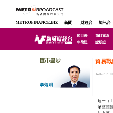
METROFINANCE.BIZ
新聞
財經台
知訊台
節目表
節目重溫
牛熊證
認股證
貿易戰
14/07/2025 10
週一（ 
幣整體變
位上落。