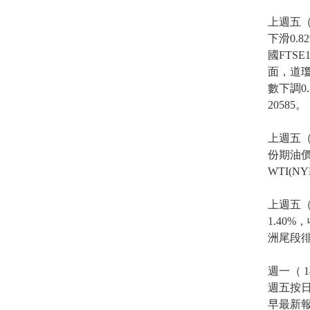
上週五（
下滑0.8
國FTS
面，道瓊
數下調0
20585。
上週五（
份期油價
WTI(N
上週五（
1.40
洲尾段徘
週一（ 
週五按日跌
早最新報