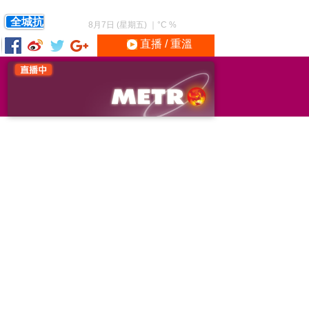
全城抗
8月7日 (星期五)
｜
°C
%
直播 / 重溫