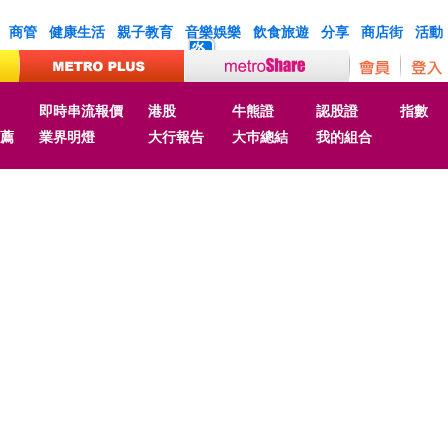
商管
健康生活
親子教育
音樂娛樂
飲食旅遊
分享
商店街
活動
炎
即時串流報價
港股
牛熊證
認股證
指數
薦
業界明燈
大行報告
大巿總結
我的組合