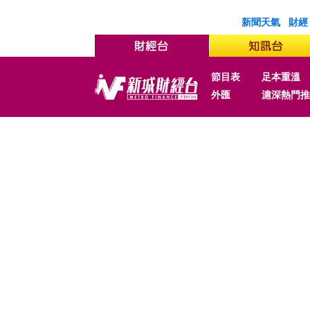
新聞天氣
財經
節目表
足本重溫
外匯
滬深熱門推