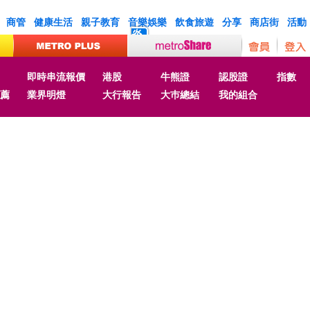
商管
健康生活
親子教育
音樂娛樂
飲食旅遊
分享
商店街
活動
炎
即時串流報價
港股
牛熊證
認股證
指數
薦
業界明燈
大行報告
大巿總結
我的組合