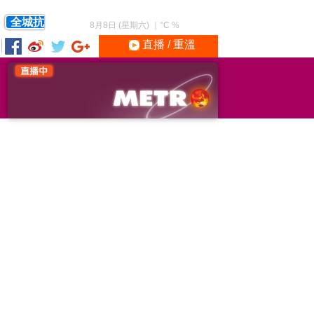
全城抗
8月8日 (星期六)
｜
°C
%
直播 / 重溫