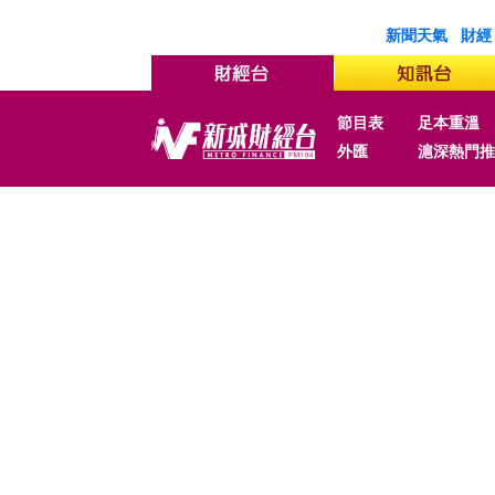
新聞天氣
財經
節目表
足本重溫
外匯
滬深熱門推