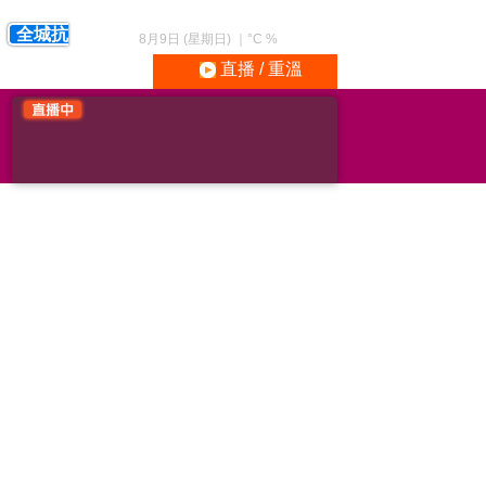
全城抗
8月9日 (星期日)
｜
°C
%
直播 / 重溫