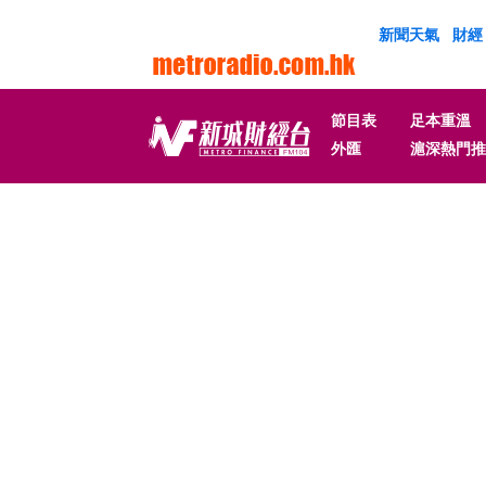
新聞天氣
財經
節目表
足本重溫
外匯
滬深熱門推