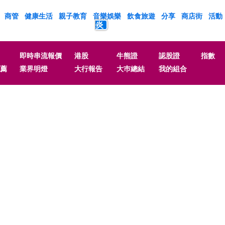
商管
健康生活
親子教育
音樂娛樂
飲食旅遊
分享
商店街
活動
炎
即時串流報價
港股
牛熊證
認股證
指數
薦
業界明燈
大行報告
大巿總結
我的組合