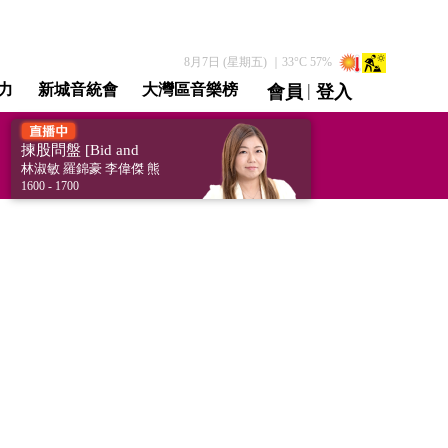
8月7日 (星期五)
｜
33
°C
57
%
|
力
新城音統會
大灣區音樂榜
會員
登入
直播 / 重溫
揀股問盤 [Bid and
Ask]
林淑敏 羅錦豪 李偉傑 熊
麗萍 沈大師 黃偉豪 趙晞
1600 - 1700
文