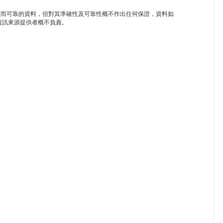
盡力提供準確而可靠的資料，但對其準確性及可靠性概不作出任何保證，資料如
k及/或資訊來源提供者概不負責。