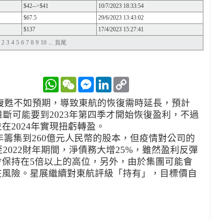
$42-->$41
10/7/2023 18:33:54
$67.5
29/6/2023 13:43:02
$137
17/4/2023 15:27:41
2
3
4
5
6
7
8
9
10
...
頁尾
WhatsApp
WeChat
Messenger
LinkedIn
Copy
Link
復甦不如預期，導致東航的恢復需時延長，預計
推斷可能要到
2023
年第四季才開始恢復盈利，不過
並在
2024
年實現扭虧轉盈。
年籌集到
260
億元人民幣的股本，但疫情對公司的
至
2022
財年期間，淨債務大增
25%
，雖然盈利反彈
會保持在
5
倍以上的高位，另外，由於集團可能會
在風險。星展繼續對東航評級「持有」，目標價自