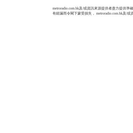
metroradio.com.hk及/或資訊來源提供者
有錯漏而令閣下蒙受損失， metroradio.com.h