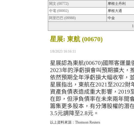
閱文 (00772)
摩根士丹利
中電 (00002)
摩根大通
阿里巴巴 (09988)
中金
1
星展: 東航 (00670)
1/8/2023 16:16:11
星展認為東航
(00670)
國際客運量
2023
年的淨虧損會叫預期擴大，
依然預期全年淨虧損大幅收窄，
星展指出，東航在
2021
至
2022
財
資產負債表造成重大影響，
2019
在即，但淨負債率在未來兩年間
籌集更多股本，有分薄股權的潛
3.5
元調降至
2.8
元。
以上資料來源：Thomson Reuters