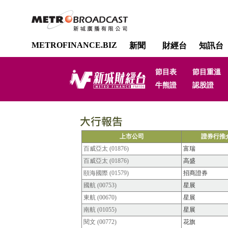
METROFINANCE.BIZ
新聞
財經台
知訊台
節目表
節目重溫
牛熊證
認股證
上市公司
證券行推
百威亞太 (01876)
富瑞
百威亞太 (01876)
高盛
頤海國際 (01579)
招商證券
國航 (00753)
星展
東航 (00670)
星展
南航 (01055)
星展
閱文 (00772)
花旗