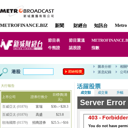
METROFINANCE.BIZ
Metro 
新聞
財經台
知訊台
節目表
節目重溫
METROFINANCE.B
牛熊證
認股證
指數
大行報告
成交額
成交量
升幅
目標價(港
上市公司
證券行推介
元)
百威亞太
(
01876
)
富瑞
$30-->$28.3
百威亞太
(
01876
)
高盛
$23.8
頤海國際
(
01579
)
招商證券
$25.5-->$16