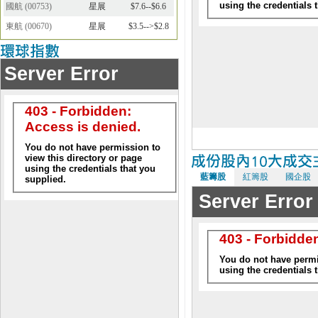
國航
(
00753
)
星展
$7.6--$6.6
東航
(
00670
)
星展
$3.5-->$2.8
藍籌股
紅籌股
國企股