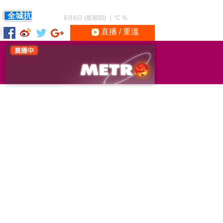
全城抗
8月6日 (星期四)
｜
°C
%
直播 / 重溫