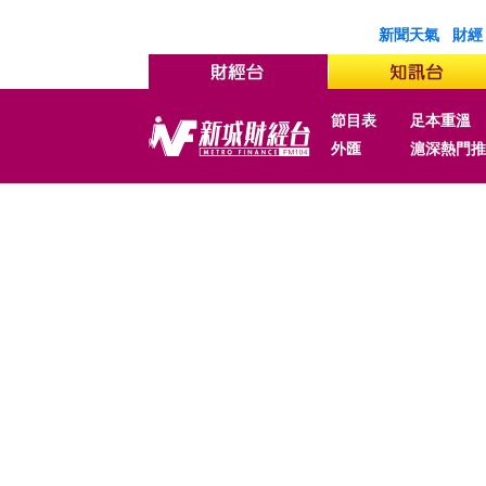
新聞天氣
財經
節目表
足本重溫
外匯
滬深熱門推