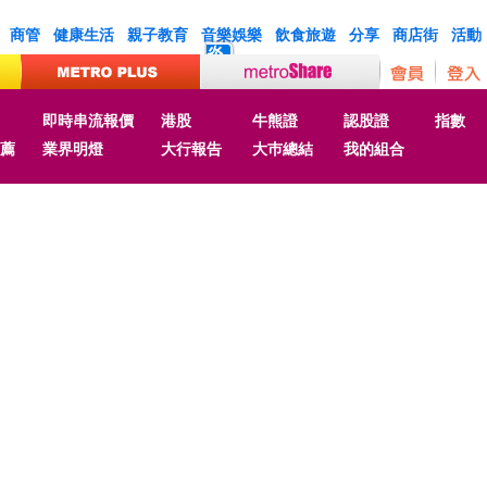
商管
健康生活
親子教育
音樂娛樂
飲食旅遊
分享
商店街
活動
炎
即時串流報價
港股
牛熊證
認股證
指數
薦
業界明燈
大行報告
大巿總結
我的組合