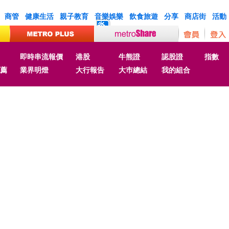
商管
健康生活
親子教育
音樂娛樂
飲食旅遊
分享
商店街
活動
炎
即時串流報價
港股
牛熊證
認股證
指數
薦
業界明燈
大行報告
大巿總結
我的組合