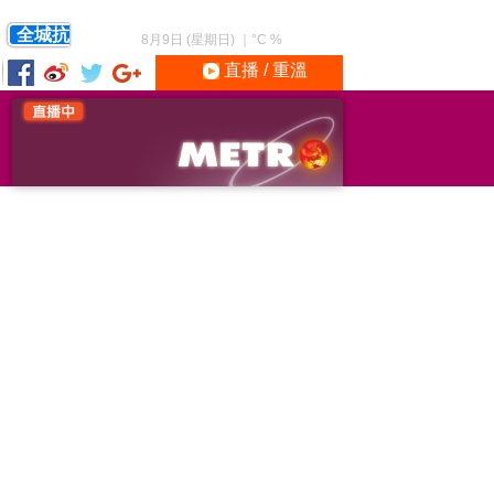
全城抗
8月9日 (星期日)
｜
°C
%
直播 / 重溫