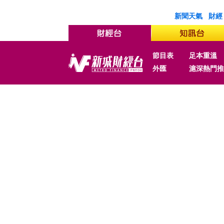
新聞天氣
財經
節目表
足本重溫
外匯
滬深熱門推