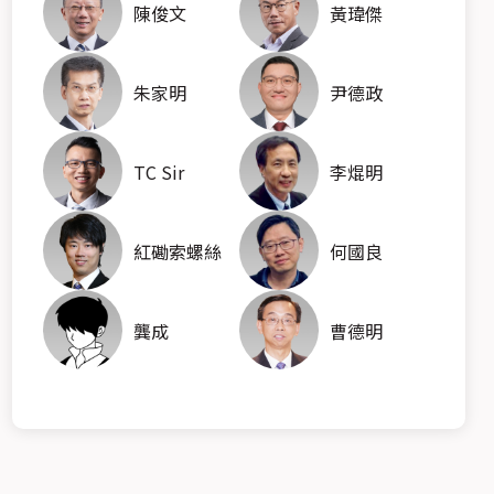
陳俊文
黃瑋傑
朱家明
尹德政
TC Sir
李焜明
紅磡索螺絲
何國良
26
大灣區保險業大獎2026 得獎名單
體驗營銷大獎2026
龔成
曹德明