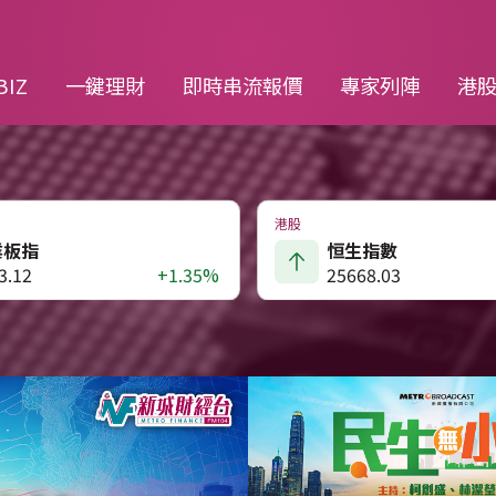
BIZ
一鍵理財
即時串流報價
專家列陣
港
港股
業板指
恒生指數
3.12
+1.35%
25668.03