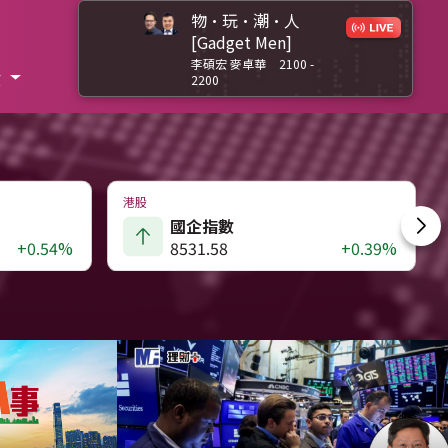
物·玩·潮·人
[Gadget Men]
李碩宏 麥卓華
2100 -
股
2200
港股
國企指數
+0.54%
8531.58
+0.39%