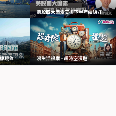
美股四大因素支撐下半年續睇好
漫生活禔案 - 超時空漫遊
康現象