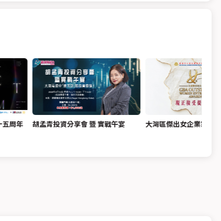
十五周年
胡孟青投資分享會 暨 實戰午宴
大灣區傑出女企業家獎20