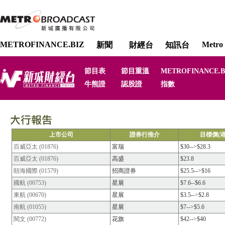
METROFINANCE.BIZ
Metro 
新聞
財經台
知訊台
節目表
節目重溫
METROFINANCE.B
牛熊證
認股證
指數
上市公司
證券行推介
目標價(港
百威亞太 (01876)
富瑞
$30-->$28.3
百威亞太 (01876)
高盛
$23.8
頤海國際 (01579)
招商證券
$25.5-->$16
國航 (00753)
星展
$7.6--$6.6
東航 (00670)
星展
$3.5-->$2.8
南航 (01055)
星展
$7-->$5.6
閱文 (00772)
花旗
$42-->$40