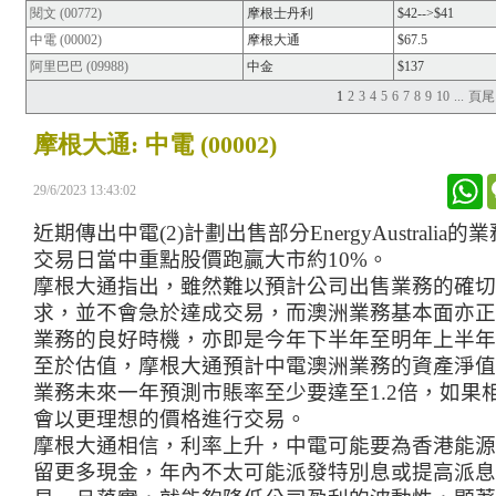
閱文 (00772)
摩根士丹利
$42-->$41
中電 (00002)
摩根大通
$67.5
阿里巴巴 (09988)
中金
$137
1
2
3
4
5
6
7
8
9
10
...
頁尾
摩根大通: 中電 (00002)
W
29/6/2023 13:43:02
近期傳出中電
(2)
計劃
出售部分
EnergyAustralia
的業
交易日當中重點股價跑贏大市約
10%
。
摩根大通指出
，
雖然難以預計公司出售業務的確切
求
，並不會
急於達成交易，而澳洲業務基本面亦正
業務的良好時機
，
亦即是今年下半年至明年上半年
至於估值，摩根大通預計中電澳洲業務的資產淨值
業務未來一年預測市賬率至少要達至
1.2
倍
，
如果
會以更理想的價格進行交易。
摩根大通相信，利率上升，中電可能要為香港能源
留更多現金，年內不太可能派發特別息或提高派息