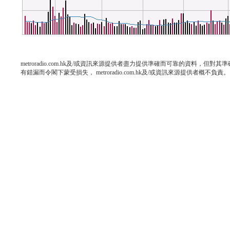
metroradio.com.hk及/或資訊來源提供者盡力提供準確而可靠的資料，
有錯漏而令閣下蒙受損失， metroradio.com.hk及/或資訊來源提供者概不負責。