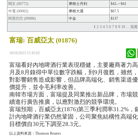
閱文 (00772)
摩根士丹利
$42-->$41
中電 (00002)
摩根大通
$67.5
阿里巴巴 (09988)
中金
$137
1
2
3
4
5
6
7
8
9
10
...
頁尾
富瑞: 百威亞太 (01876)
W
10/10/2023 15:45:02
富瑞
看好
內地啤酒行業
表現
穩健，主要廠商
著力
高
月及
8
月
錄得
中單位數字跌幅，
到
9
月復甦，
雖然
對
影響銷售
造成影響
，但品牌高端化、銷售渠道優
價提升，並令
毛利率改善。
南韓市場
方面
，
富瑞提及
同業推出新品牌，市場競
續
進行
廣告
推廣
，
以應對激烈的競爭環境。
富瑞
預期，
百威亞太
(1876)
第三季利潤率
31.2%
，
計內地
啤酒行業仍然鞏固，公司聚焦結構性高端化
目標價
自
30
元下調至
28.3
元。
以上資料來源：Thomson Reuters