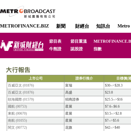
METROFINANCE.BIZ
Metro 
新聞
財經台
知訊台
節目表
節目重溫
METROFINANCE.B
牛熊證
認股證
指數
上市公司
證券行推介
目標價(港
百威亞太 (01876)
富瑞
$30-->$28.3
百威亞太 (01876)
高盛
$23.8
頤海國際 (01579)
招商證券
$25.5-->$16
國航 (00753)
星展
$7.6--$6.6
東航 (00670)
星展
$3.5-->$2.8
南航 (01055)
星展
$7-->$5.6
閱文 (00772)
花旗
$42-->$40