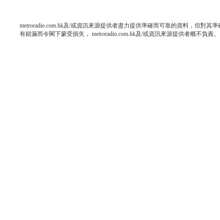
metroradio.com.hk及/或資訊來源提供者盡力提供準確而可靠的資料，
有錯漏而令閣下蒙受損失， metroradio.com.hk及/或資訊來源提供者概不負責。