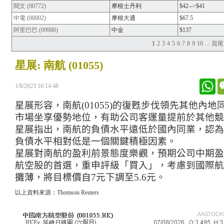
閱文 (00772)
摩根士丹利
$42-->$41
中電 (00002)
摩根大通
$67.5
阿里巴巴 (09988)
中金
$137
1
2
3
4
5
6
7
8
9
10
...
頁尾
星展: 南航 (01055)
Wh
1/8/2023 16:14:48
星展
形容
，南航
(01055)
的復甦步伐領先其他內地
市場坐享優勢地位，有助公司客運量提前於其他競
星展指出
，
南航的負債水平遠低於國內同業，認為
負債水平相對低是一個關鍵積極因素。
星展對南航的盈利前景態度樂觀，預期公司中期盈
航空股的首選，重申評級「買入」，考慮到國際航
攤薄，將目標價自
7
元下調至
5.6
元。
以上資料來源：Thomson Reuters