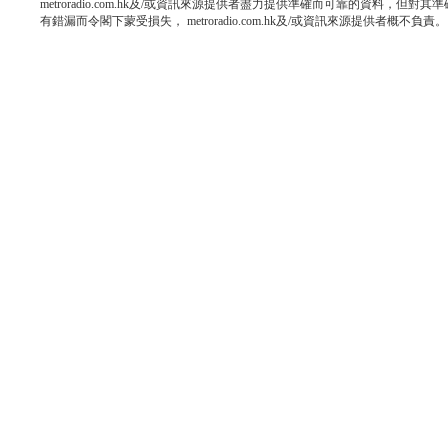
metroradio.com.hk及/或資訊來源提供者盡力提供準確而可靠的資料，
有錯漏而令閣下蒙受損失， metroradio.com.hk及/或資訊來源提供者概不負責。