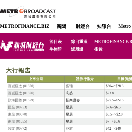
METROFINANCE.BIZ
Metro 
新聞
財經台
知訊台
節目表
節目重溫
METROFINANCE.B
牛熊證
認股證
指數
上市公司
證券行推介
目標價(港
百威亞太 (01876)
富瑞
$30-->$28.3
百威亞太 (01876)
高盛
$23.8
頤海國際 (01579)
招商證券
$25.5-->$16
國航 (00753)
星展
$7.6--$6.6
東航 (00670)
星展
$3.5-->$2.8
南航 (01055)
星展
$7-->$5.6
閱文 (00772)
花旗
$42-->$40